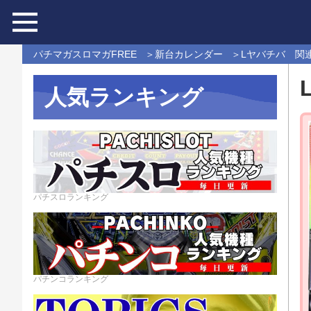
パチマガスロマガFREE
新台カレンダー
Lヤバチバ 関
人気ランキング
パチスロランキング
パチンコランキング