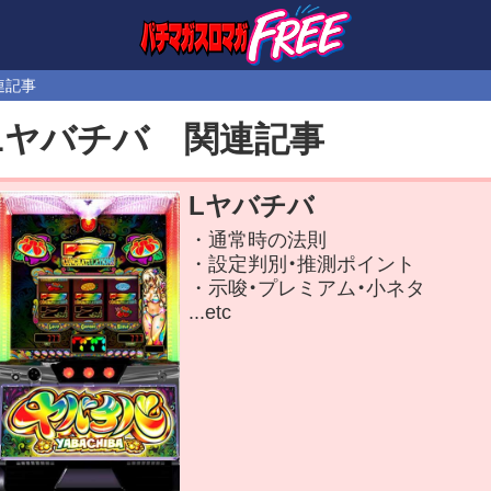
連記事
Lヤバチバ 関連記事
Lヤバチバ
通常時の法則
設定判別・推測ポイント
示唆・プレミアム・小ネタ
...etc