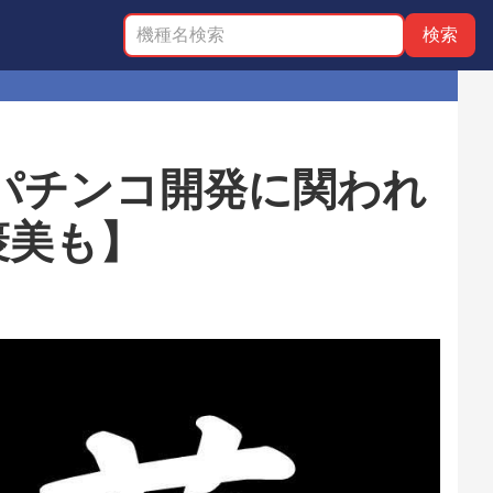
パチンコ開発に関われ
褒美も】