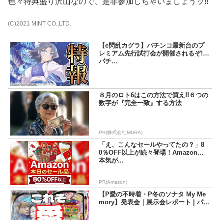
色々特典盛り沢山なので、是非参加しちゃいましょうッ!!
(C)2021 MINT CO.,LTD.
【e閃乱カグラ】パチンコ最新台のプ
レミアム先行試打会が開催されるぞ!! |
パチ...
８月のロト6はこの方法で買え!!６つの
数字が『完全一致』する方法
PR(株式会社MURA)
「え、こんなセールやってたの？」8
0％OFF以上が続々登場！Amazonの
本気が...
PR(Amazon)
【P愛の不時着・P冬のソナタ My Me
mory】発表会｜展示会レポート | パ...