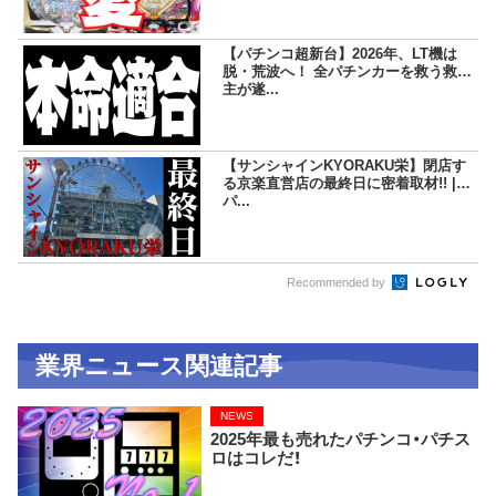
【パチンコ超新台】2026年、LT機は
脱・荒波へ！ 全パチンカーを救う救世
主が遂...
【サンシャインKYORAKU栄】閉店す
る京楽直営店の最終日に密着取材!! |
パ...
Recommended by
業界ニュース関連記事
NEWS
2025年最も売れたパチンコ・パチス
ロはコレだ！