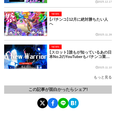
2025.12.17
NEWS
【パチンコ】12月に絶対勝ちたい人
へ
2025.11.28
NEWS
【スロット】誰もが知っているあの日
本No.2のYouTuberもパチンコ業界
に参入!!
2025.11.10
もっと見る
この記事が面白かったらシェア!