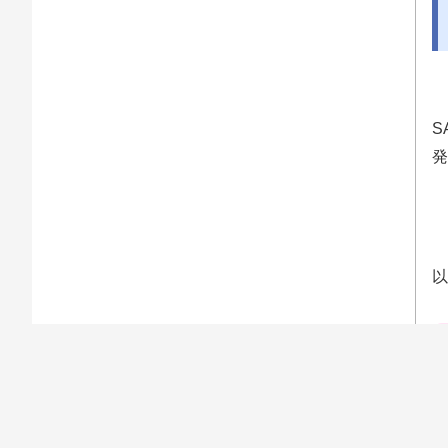
S
発
以