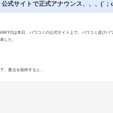
公式サイトで正式アナウンス、、、(´；
ANKYOは本日、パワコミの公式サイト上で、パワコミ及び
表した。
下、要点を抜粋すると、
【重要】パワコミ及びパワパチ・パワスロ（実機連動）サービ
平素よりパワコミをご利用いただきありがとうございます。