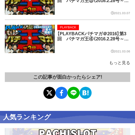
回 パチマガ王⑤（2016.2.28号～20
16.5.28号）
2021.03.07
PLAYBACK
【PLAYBACKパチマガ＠2016】第3
回 パチマガ王④（2016.2.28号～20
16.5.28号）
2021.03.06
もっと見る
この記事が面白かったらシェア!
人気ランキング