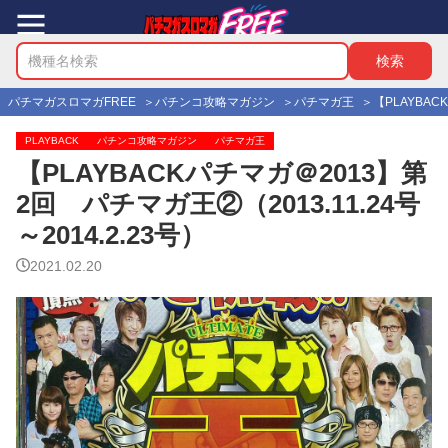
パチマガスロマガFREE
パチンコ攻略マガジン
パチマガ王
【PLAYBAC
PLAYBACK
パチンコ攻略マガジン
パチマガ王
【PLAYBACKパチマガ＠2013】第
2回 パチマガ王②（2013.11.24号
～2014.2.23号）
2021.02.20