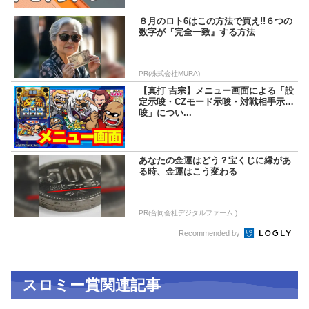
８月のロト6はこの方法で買え!!６つの
数字が『完全一致』する方法
PR(株式会社MURA)
【真打 吉宗】メニュー画面による「設
定示唆・CZモード示唆・対戦相手示
唆」につい...
あなたの金運はどう？宝くじに縁があ
る時、金運はこう変わる
PR(合同会社デジタルファーム )
Recommended by
スロミー賞関連記事