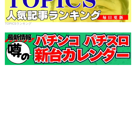
TOPICSランキング