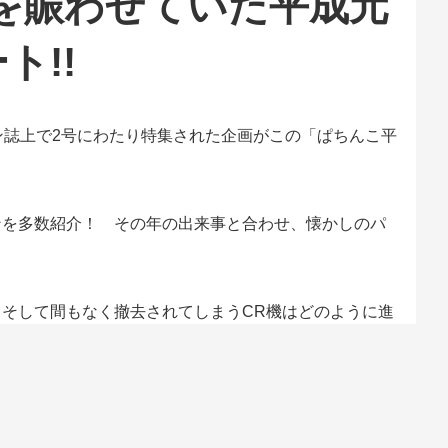
を賑わせていた平成元
ト!!
ン誌上で2号にわたり特集された企画がこの「ぱちんこ平
ンを多数紹介！ その年の出来事と合わせ、懐かしのパ
、そして間もなく撤去されてしまうCR機はどのように進