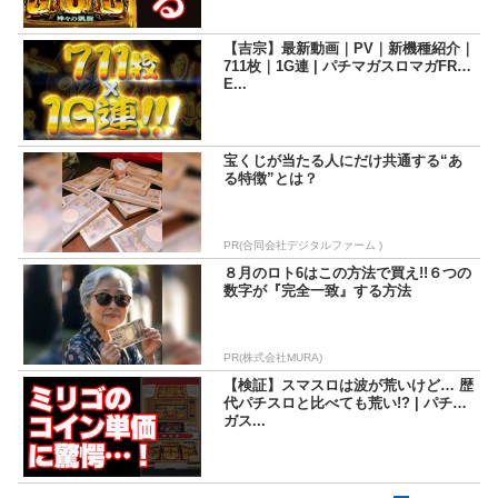
【吉宗】最新動画｜PV｜新機種紹介｜
711枚｜1G連 | パチマガスロマガFR
E...
宝くじが当たる人にだけ共通する“あ
る特徴”とは？
PR(合同会社デジタルファーム )
８月のロト6はこの方法で買え!!６つの
数字が『完全一致』する方法
PR(株式会社MURA)
【検証】スマスロは波が荒いけど… 歴
代パチスロと比べても荒い!? | パチマ
ガス...