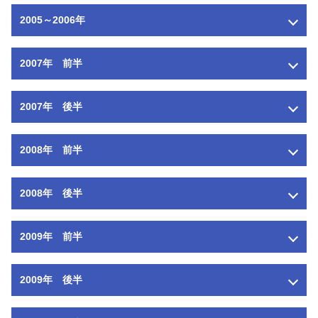
2005～2006年
2007年 前半
2007年 後半
2008年 前半
2008年 後半
2009年 前半
2009年 後半