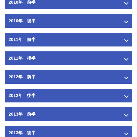
2010年 前半
2010年 後半
2011年 前半
2011年 後半
2012年 前半
2012年 後半
2013年 前半
2013年 後半