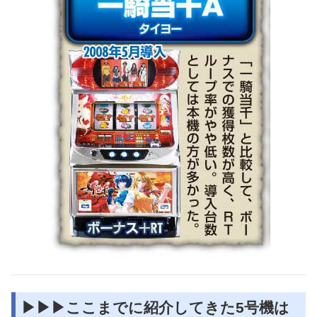
▶▶▶ここまでに紹介してきた5号機は