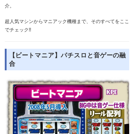
介。
超人気マシンからマニアック機種まで、そのすべてをここ
でチェック!!
【ビートマニア】パチスロと音ゲーの融
合