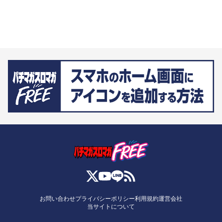
お問い合わせ
プライバシーポリシー
利用規約
運営会社
当サイトについて