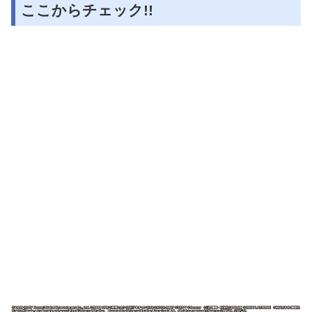
ここからチェック!!