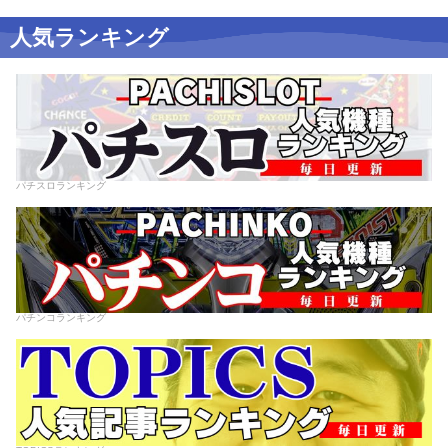
人気ランキング
パチスロランキング
パチンコランキング