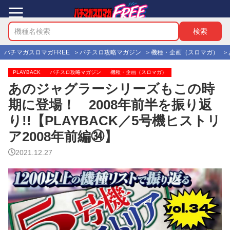
パチマガスロマガFREE
パチスロ攻略マガジン
機種・企画（スロマガ）
PLAYBACK
パチスロ攻略マガジン
機種・企画（スロマガ）
あのジャグラーシリーズもこの時
期に登場！ 2008年前半を振り返
り!!【PLAYBACK／5号機ヒストリ
ア2008年前編㉞】
2021.12.27