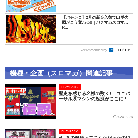
【パチンコ】2月の新台入替でLT勢力
図がこう変わる!! | パチマガスロマガF
R...
Recommended by
機種・企画（スロマガ）関連記事
PLAYBACK
歴史を感じる名機の数々！ ユニバ
ーサル系マシンの起源がここに!!【P
LAYBACK／平成名機カタログ展
⑧】
2024.02.25
PLAYBACK