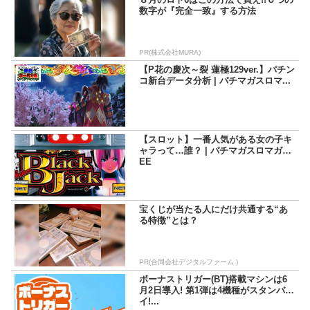
数字が『完全一致』する方法
PR(株式会社MURA)
【P花の慶次～裂 蓮極129ver.】パチン
コ新台データ分析 | パチマガスロマ...
【スロット】一番人気がある女の子キ
ャラって…誰？ | パチマガスロマガFR
EE
宝くじが当たる人にだけ共通する“あ
る特徴”とは？
PR(合同会社デジタルファーム )
ボーナストリガー(BT)搭載マシンは6
月2日導入! 第1弾は4機種がスタンバ
イ!...