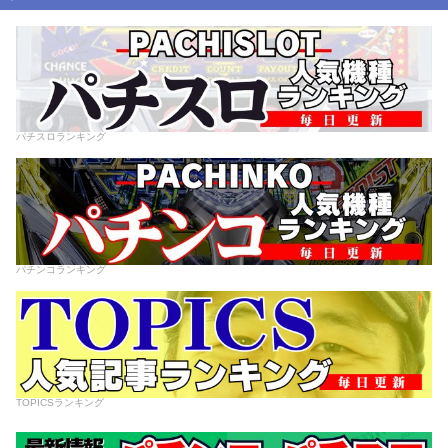
パチスロランキング
パチンコランキング
TOPICSランキング