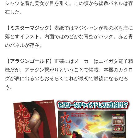
シャツを着た美女が目を引く。この頃から複数パネルは存
在した。
【
ミスターマジック
】表紙ではマジシャンが湖の水を海に
落とすイラスト。内面ではのどかな青空がバック。赤と青
のパネルが存在。
【
アラジンゴールド
】正確にはメーカーはニイガタ電子精
機だが、アラジン繋がりということで掲載。本機のカタロ
グが表に出るのもおそらくこれが最初で最後になるだろ
う。