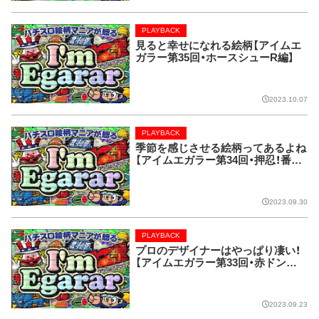
PLAYBACK
見ると幸せになれる絵柄【アイムエ
ガラー第35回・ホースシューR編】
2023.10.07
PLAYBACK
季節を感じさせる絵柄ってあるよね
【アイムエガラー第34回・押忍！番長
編】
2023.09.30
PLAYBACK
プロのデザイナーはやっぱり凄い！
【アイムエガラー第33回・赤ドン雅
編】
2023.09.23