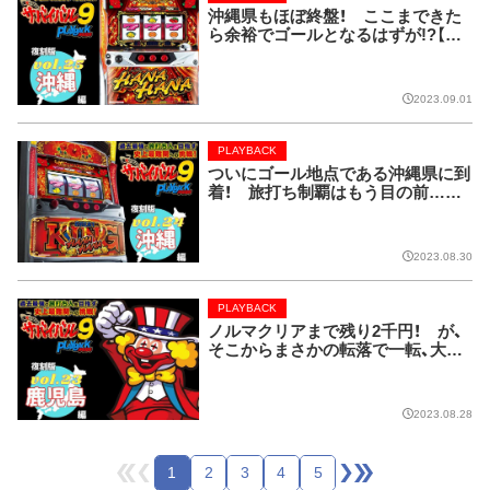
沖縄県もほぼ終盤！ ここまできた
ら余裕でゴールとなるはずが!?【PL
AYBACK／決死のパチスロサバイ
バル9 vol.25】
2023.09.01
PLAYBACK
ついにゴール地点である沖縄県に到
着！ 旅打ち制覇はもう目の前…の
はずが!?【PLAYBACK／決死のパチ
スロサバイバル9 vol.24】
2023.08.30
PLAYBACK
ノルマクリアまで残り2千円！ が、
そこからまさかの転落で一転、大ピ
ンチに!!【PLAYBACK／決死のパチ
スロサバイバル9 vol.23】
2023.08.28
1
2
3
4
5