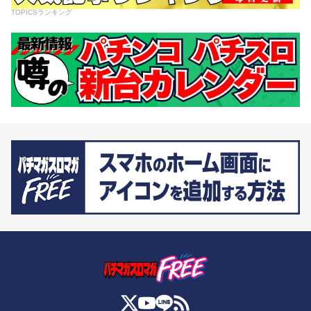
TOPICSランキング