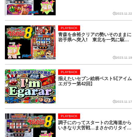
リア!?【PLAYBACK／決死のパチス
ロサバイバル8 vol.4】
2023.11.22
PLAYBACK
青森を余裕クリアの勢いそのままに
岩手県へ突入！ 東北を一気に駆け
抜ける!!【PLAYBACK／決死のパチ
スロサバイバル8 vol.3】
2023.11.19
PLAYBACK
揃えたいセブン絵柄ベスト5【アイム
エガラー第42回】
2023.11.17
PLAYBACK
調子にのってスタートの北海道から
いきなり大苦戦…まさかのリタイ
ア!?【PLAYBACK／決死のパチスロ