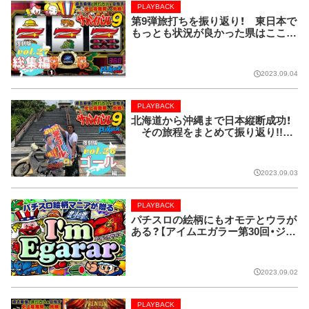
PLAYBACK
第9弾旅打ちを振り返り！ 東日本で
もっとも状況が良かった県はここ!!
【PLAYBACK／決死のパチスロサバ
イバル9 vol.27】
2023.09.04
PLAYBACK
北海道から沖縄まで日本縦断成功！
その旅程をまとめて振り返り!!【P
LAYBACK／決死のパチスロサバイ
バル9 vol.26】
2023.09.03
PLAYBACK
パチスロの絵柄にもオモテとウラが
ある？【アイムエガラー第30回・ジャ
グラー編】
2023.09.02
PLAYBACK