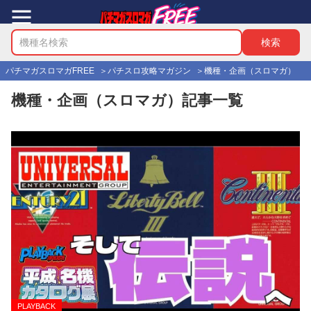
パチマガスロマガFREE
パチスロ攻略マガジン
機種・企画（スロマガ）
機種・企画（スロマガ）記事一覧
PLAYBACK