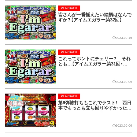
PLAYBACK
皆さんが一番揃えたい絵柄はなんで
すか？【アイムエガラー第32回】
2023.09.16
PLAYBACK
これってホントにチェリー？ それ
とも…【アイムエガラー第31回・吉
宗編】
2023.09.09
PLAYBACK
第9弾旅打ちもこれでラスト！ 西日
本でもっとも立ち回りやすかったの
は〇〇県!!【PLAYBACK／決死のパ
チスロサバイバル9 vol.28】
2023.09.06