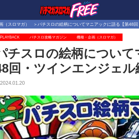
画（スロマガ）
パチスロの絵柄についてマニアックに語る【第48
PLAYBACK
パチスロ攻略マガジン
機種・企画（スロマガ）
パチスロの絵柄について
48回・ツインエンジェル
2024.01.20