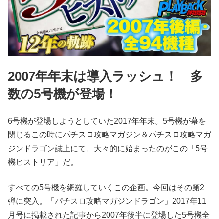
2007年年末は導入ラッシュ！ 多
数の5号機が登場！
6号機が登場しようとしていた2017年年末。5号機が幕を
閉じるこの時にパチスロ攻略マガジン＆パチスロ攻略マガ
ジンドラゴン誌上にて、大々的に始まったのがこの「5号
機ヒストリア」だ。
すべての5号機を網羅していくこの企画。今回はその第2
弾に突入。「パチスロ攻略マガジンドラゴン」2017年11
月号に掲載された記事から2007年後半に登場した5号機全