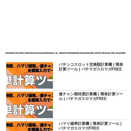
パチンコスロット交換額計算機 | 簡単
計算ツール | パチマガスロマガFREE
連チャン期待度計算機 | 簡単計算ツー
ル | パチマガスロマガFREE
ハマリ確率計算機 | 簡単計算ツール |
パチマガスロマガFREE