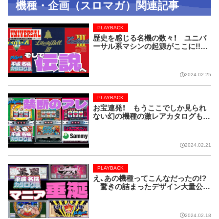
機種・企画（スロマガ）関連記事
PLAYBACK
歴史を感じる名機の数々！ ユニバ
ーサル系マシンの起源がここに!!【P
LAYBACK／平成名機カタログ展
⑧】
2024.02.25
PLAYBACK
お宝連発！ もうここでしか見られ
ない幻の機種の激レアカタログも！
【PLAYBACK／平成名機カタログ展
⑦】
2024.02.21
PLAYBACK
え、あの機種ってこんなだったの!?
驚きの詰まったデザイン大量公
開!!【PLAYBACK／平成名機カタロ
グ展⑥】
2024.02.18