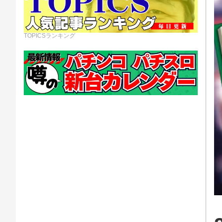
TOPICSランキング