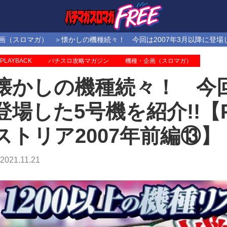
画（スロマガ）
懐かしの機種続々！ 今回は2007年3月以降に登場した
PLAYBACK
パチスロ攻略マガジン
機種・企画（スロマガ）
懐かしの機種続々！ 今回
登場した5号機を紹介!!【P
ストリア2007年前編⑬】
2021.11.21