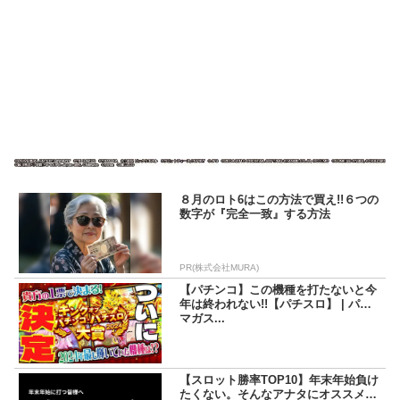
８月のロト6はこの方法で買え!!６つの
数字が『完全一致』する方法
PR(株式会社MURA)
【パチンコ】この機種を打たないと今
年は終われない!!【パチスロ】 | パチ
マガス...
【スロット勝率TOP10】年末年始負け
たくない。そんなアナタにオススメの