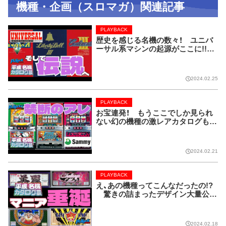
機種・企画（スロマガ）関連記事
PLAYBACK
歴史を感じる名機の数々！ ユニバ
ーサル系マシンの起源がここに!!【P
LAYBACK／平成名機カタログ展
⑧】
2024.02.25
PLAYBACK
お宝連発！ もうここでしか見られ
ない幻の機種の激レアカタログも！
【PLAYBACK／平成名機カタログ展
⑦】
2024.02.21
PLAYBACK
え、あの機種ってこんなだったの!?
驚きの詰まったデザイン大量公
開!!【PLAYBACK／平成名機カタロ
グ展⑥】
2024.02.18