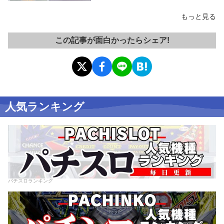
もっと見る
この記事が面白かったらシェア!
人気ランキング
パチスロランキング