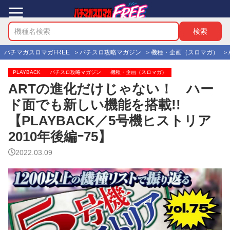
パチマガスロマガFREE
パチスロ攻略マガジン
機種・企画（スロマガ）
PLAYBACK
パチスロ攻略マガジン
機種・企画（スロマガ）
ARTの進化だけじゃない！ ハー
ド面でも新しい機能を搭載!!
【PLAYBACK／5号機ヒストリア
2010年後編ｰ75】
2022.03.09