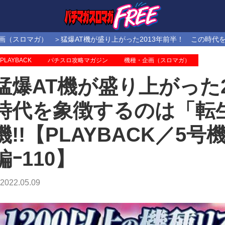
画（スロマガ）
猛爆AT機が盛り上がった2013年前半！ この時代を象
PLAYBACK
パチスロ攻略マガジン
機種・企画（スロマガ）
猛爆AT機が盛り上がった
時代を象徴するのは「転
機!!【PLAYBACK／5
編ｰ110】
2022.05.09