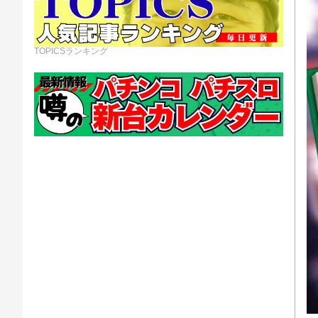
TOPICSランキング