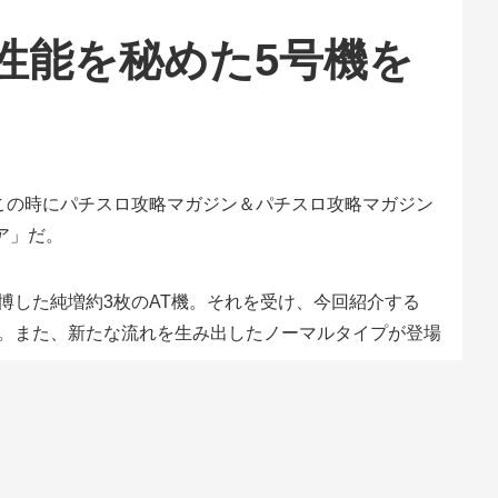
玉性能を秘めた5号機を
るこの時にパチスロ攻略マガジン＆パチスロ攻略マガジン
ア」だ。
を博した純増約3枚のAT機。それを受け、今回紹介する
場。また、新たな流れを生み出したノーマルタイプが登場
チェック!!