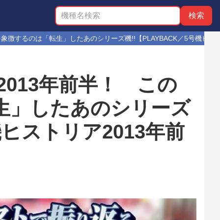
徴するのは「転生」したあのシリーズ機!!【PLAYBACK／5号機ヒストリ
2013年前半！ この
生」したあのシリーズ
号機ヒストリア2013年前