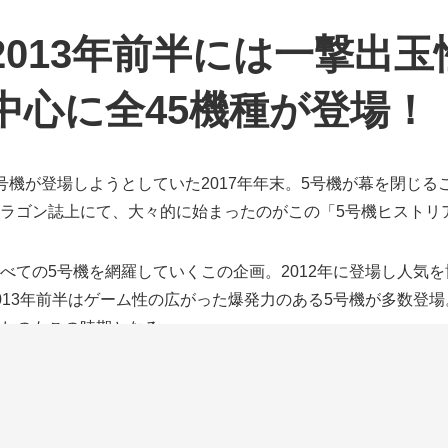
2013年前半には一撃出
中心に全45機種が登場！
号機が登場しようとしていた2017年年末。5号機が幕を閉じ
ラゴン誌上にて、大々的に始まったのがこの「5号機ヒストリ
べての5号機を網羅していくこの企画。2012年に登場し人気
013年前半はゲーム性の広がった爆発力のある5号機が多数登
たのもこの時期となる。
んな超人気マシンからマニアック機種まで、そのすべてをここで