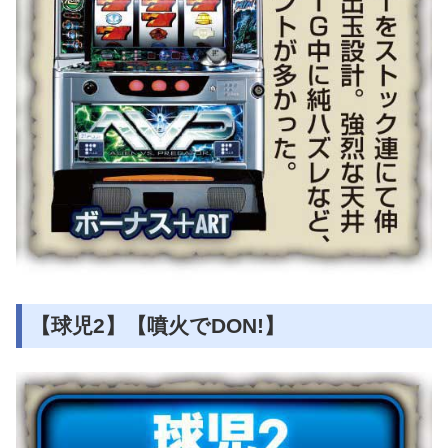
【球児2】【噴火でDON!】