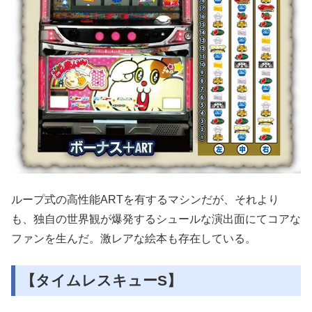
ループ式の高性能ARTを有するマシンだが、それより
も、独自の世界観が爆発するシュールな演出面にてコアな
ファンを生んだ。激レアな絵本も存在している。
【タイムレスキューS】