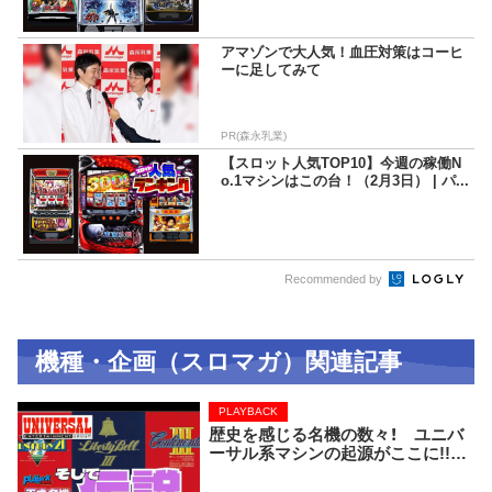
アマゾンで大人気！血圧対策はコーヒ
ーに足してみて
PR(森永乳業)
【スロット人気TOP10】今週の稼働N
o.1マシンはこの台！（2月3日） | パ...
Recommended by
機種・企画（スロマガ）関連記事
PLAYBACK
歴史を感じる名機の数々！ ユニバ
ーサル系マシンの起源がここに!!【P
LAYBACK／平成名機カタログ展
⑧】