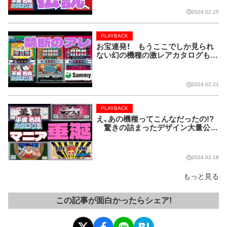
2024.02.25
PLAYBACK
お宝連発！ もうここでしか見られ
ない幻の機種の激レアカタログも！
【PLAYBACK／平成名機カタログ展
⑦】
2024.02.21
PLAYBACK
え、あの機種ってこんなだったの!?
驚きの詰まったデザイン大量公
開!!【PLAYBACK／平成名機カタロ
グ展⑥】
2024.02.18
もっと見る
この記事が面白かったらシェア!