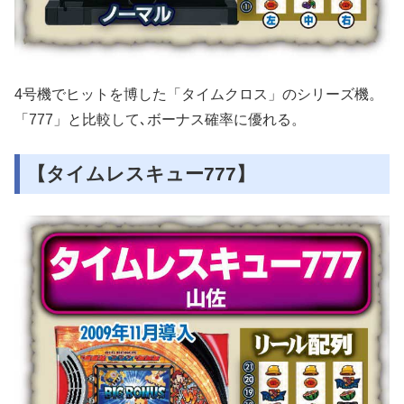
4号機でヒットを博した「タイムクロス」のシリーズ機。
「777」と比較して､ボーナス確率に優れる。
【タイムレスキュー777】