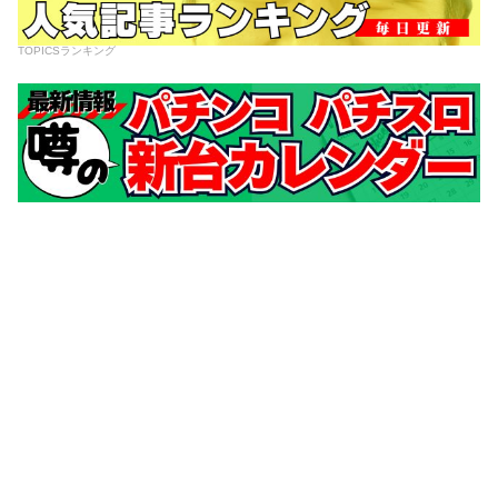
TOPICSランキング