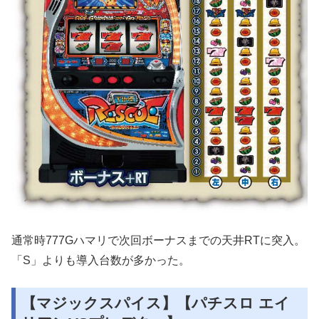
通常時777Gハマリで次回ボーナスまでの天井RTに突入。
「S」よりも導入台数が多かった。
【マジックスパイス】【パチスロ エイ