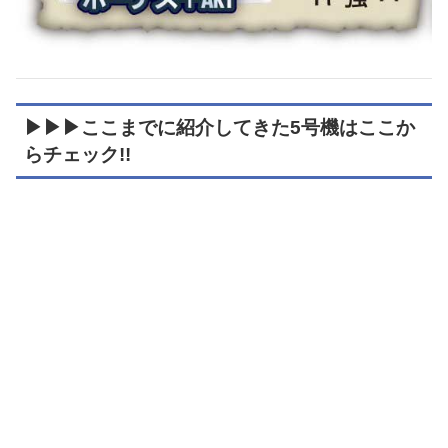
▶▶▶ここまでに紹介してきた5号機はここか
らチェック!!