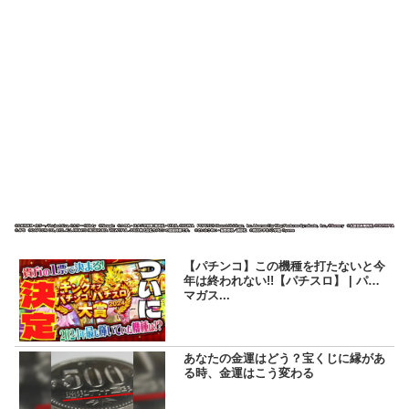
【パチンコ】この機種を打たないと今
年は終われない!!【パチスロ】 | パチ
マガス...
あなたの金運はどう？宝くじに縁があ
る時、金運はこう変わる