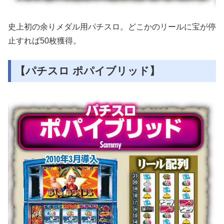
史上初の余りメダル用パチスロ。どこかのリールに宝が停
止すれば50枚獲得。
【パチスロ ポパイブリッド】