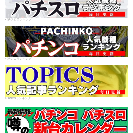
パチスロランキング
パチンコランキング
TOPICSランキング