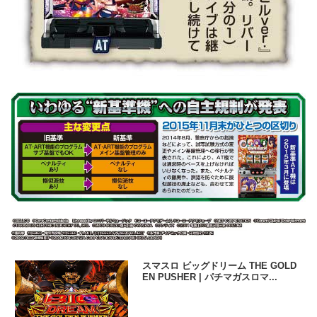
スマスロ ビッグドリーム THE GOLD
EN PUSHER | パチマガスロマ...