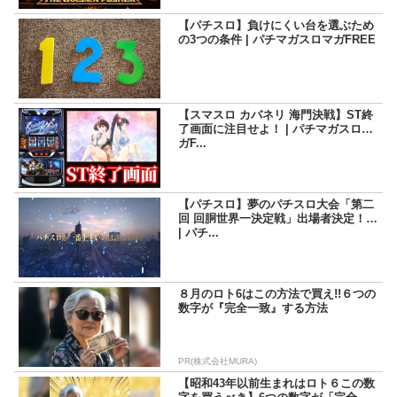
【パチスロ】負けにくい台を選ぶため
の3つの条件 | パチマガスロマガFREE
【スマスロ カバネリ 海門決戦】ST終
了画面に注目せよ！ | パチマガスロマ
ガF...
【パチスロ】夢のパチスロ大会「第二
回 回胴世界一決定戦」出場者決定！！
| パチ...
８月のロト6はこの方法で買え!!６つの
数字が『完全一致』する方法
PR(株式会社MURA)
【昭和43年以前生まれはロト６この数