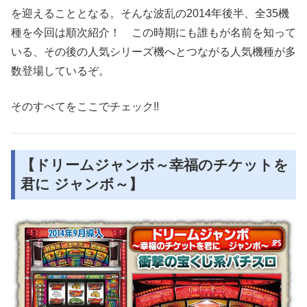
を迎えることとなる。そんな波乱の2014年後半、全35機
種を今回は順次紹介！ この時期にも誰もが名前を知って
いる、その後の人気シリーズ機へとつながる人気機種が多
数登場しているぞ。
そのすべてをここでチェック!!
【ドリームジャンボ～幸福のチケットを
君に ジャンボ～】