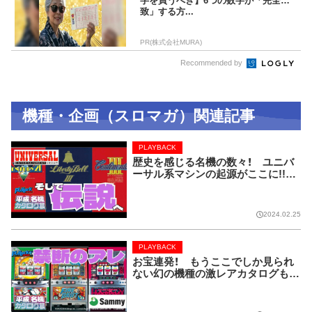
字を買うべき】6つの数字が「完全一
致」する方...
PR(株式会社MURA)
Recommended by
機種・企画（スロマガ）関連記事
PLAYBACK
歴史を感じる名機の数々！ ユニバ
ーサル系マシンの起源がここに!!【P
LAYBACK／平成名機カタログ展
⑧】
2024.02.25
PLAYBACK
お宝連発！ もうここでしか見られ
ない幻の機種の激レアカタログも！
【PLAYBACK／平成名機カタログ展
⑦】