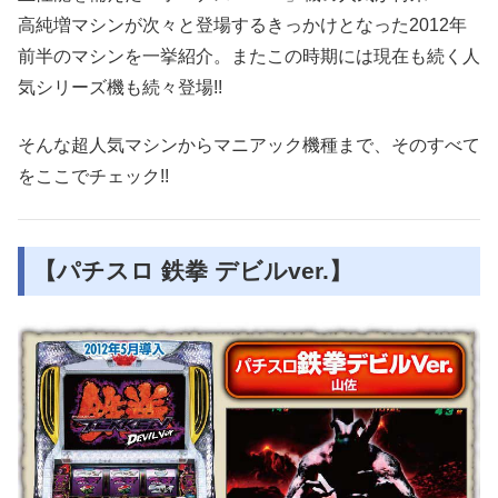
高純増マシンが次々と登場するきっかけとなった2012年
前半のマシンを一挙紹介。またこの時期には現在も続く人
気シリーズ機も続々登場!!
そんな超人気マシンからマニアック機種まで、そのすべて
をここでチェック!!
【パチスロ 鉄拳 デビルver.】