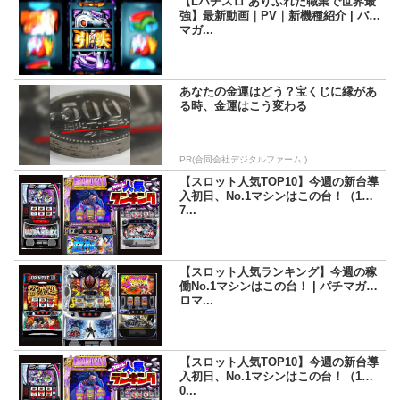
【Lパチスロ ありふれた職業で世界最
強】最新動画｜PV｜新機種紹介 | パチ
マガ...
あなたの金運はどう？宝くじに縁があ
る時、金運はこう変わる
PR(合同会社デジタルファーム )
【スロット人気TOP10】今週の新台導
入初日、No.1マシンはこの台！（1月2
7...
【スロット人気ランキング】今週の稼
働No.1マシンはこの台！ | パチマガス
ロマ...
【スロット人気TOP10】今週の新台導
入初日、No.1マシンはこの台！（1月2
0...