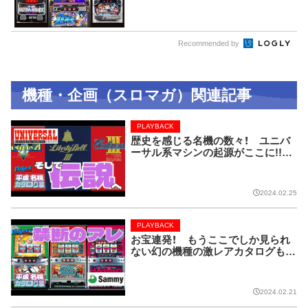
Recommended by
機種・企画（スロマガ）関連記事
PLAYBACK
歴史を感じる名機の数々！ ユニバ
ーサル系マシンの起源がここに!!【P
LAYBACK／平成名機カタログ展
⑧】
2024.02.25
PLAYBACK
お宝連発！ もうここでしか見られ
ない幻の機種の激レアカタログも！
【PLAYBACK／平成名機カタログ展
⑦】
2024.02.21