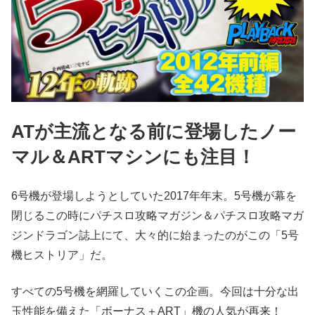
ATが主流となる前に登場したノー
マル＆ARTマシンにも注目！
6号機が登場しようとしていた2017年年末。5号機が幕を
閉じるこの時にパチスロ攻略マガジン＆パチスロ攻略マガ
ジンドラゴン誌上にて、大々的に始まったのがこの「5号
機ヒストリア」だ。
すべての5号機を網羅していくこの企画。今回は十分な出
玉性能を備えた「ボーナス＋ART」機の人気が再来！