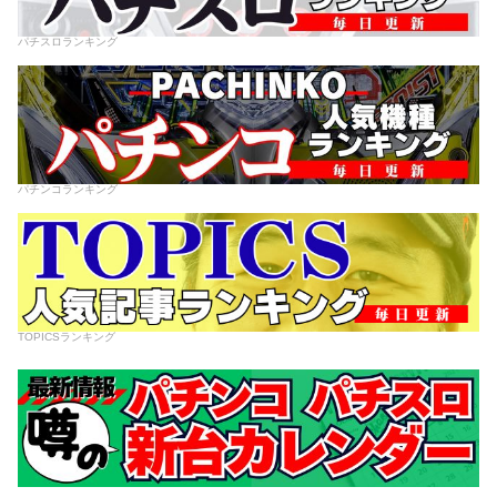
パチスロランキング
パチンコランキング
TOPICSランキング