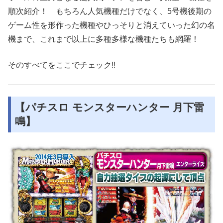
順次紹介！ もちろん人気機種だけでなく、5号機後期の
ゲーム性を形作った機種やひっそりと消えていった幻の名
機まで、これまで以上に多種多様な機種たちも網羅！
そのすべてをここでチェック!!
【パチスロ モンスターハンター 月下雷
鳴】