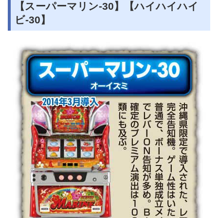
【スーパーマリン-30】【ハイハイハイ
ビ-30】