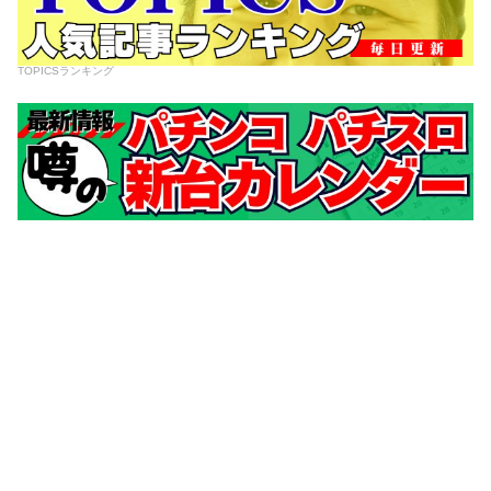
TOPICSランキング