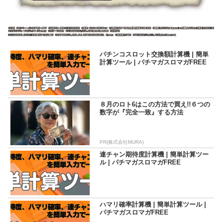
パチンコスロット交換額計算機 | 簡単
計算ツール | パチマガスロマガFREE
８月のロト6はこの方法で買え!!６つの
数字が『完全一致』する方法
PR(株式会社MURA)
連チャン期待度計算機 | 簡単計算ツー
ル | パチマガスロマガFREE
ハマリ確率計算機 | 簡単計算ツール |
パチマガスロマガFREE