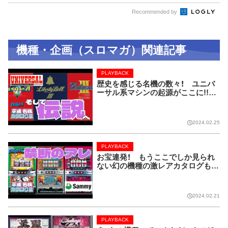
Recommended by
機種・企画（スロマガ）関連記事
PLAYBACK
歴史を感じる名機の数々！ ユニバ
ーサル系マシンの起源がここに!!【P
LAYBACK／平成名機カタログ展
⑧】
2024.02.25
PLAYBACK
お宝連発！ もうここでしか見られ
ない幻の機種の激レアカタログも！
【PLAYBACK／平成名機カタログ展
⑦】
2024.02.21
PLAYBACK