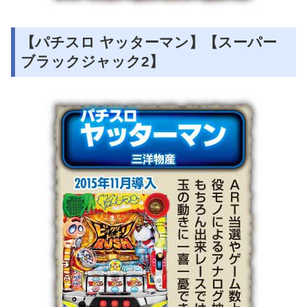
【パチスロ ヤッターマン】【スーパー
ブラックジャック2】