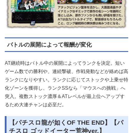
バトルの展開によって報酬が変化
AT継続時はバトル中の展開によってランクを決定。短い
ゲーム数での勝利や、連続撃破、作戦発動などが絡めば高
ランクになりやすい。ランクに応じてストックや上乗せ特
化ゾーンを獲得し、ランクSSなら「マウスへの挑戦」へ
突入。複数ストック濃厚＆ATレベルが最上位へアップす
るため大連チャンは必至だ。
【パチスロ龍が如くOF THE END】【パ
チスロ ゴッドイーター荒神ver.】