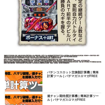
パチンコスロット交換額計算機 | 簡単
計算ツール | パチマガスロマガFREE
連チャン期待度計算機 | 簡単計算ツー
ル | パチマガスロマガFREE