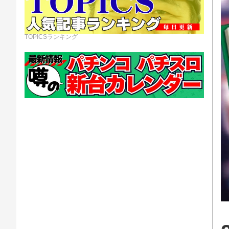
TOPICSランキング