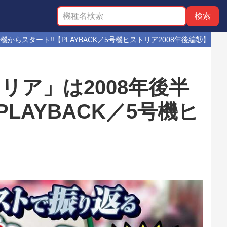
からスタート!!【PLAYBACK／5号機ヒストリア2008年後編㊲】
リア」は2008年後半
LAYBACK／5号機ヒ