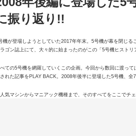
2008年後編に登場した5
に振り返り!!
号機が登場しようとしていた2017年年末。5号機が幕を閉じ
ラゴン誌上にて、大々的に始まったのがこの「5号機ヒストリ
べての5号機を網羅していくこの企画。今回から数回に渡っては
された記事をPLAY BACK。2008年後半に登場した5号機、
人気マシンからマニアック機種まで、そのすべてをここでチェッ
規格解釈基準が一部改正