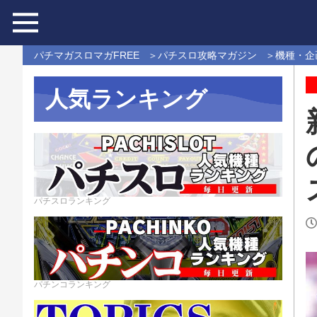
パチマガスロマガFREE
パチスロ攻略マガジン
機種・企
人気ランキング
パチスロランキング
パチンコランキング