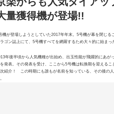
京楽からも人気タイアッ
大量獲得機が登場!!
号機が登場しようとしていた2017年年末。5号機が幕を閉じ
ラゴン誌上にて、5号機すべてを網羅するため大々的に始まっ
013年後半頃から人気機種が出始め、出玉性能が飛躍的にあがっ
を発表。その発表を受け、ここから5号機は転換期を迎えること
次紹介！ この時期にも誰もが名前を知っている、その後の人
。
のすべてをここでチェック!!