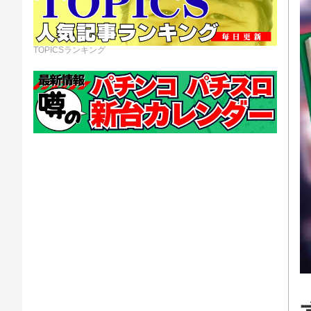
TOPICSランキング