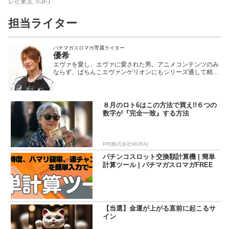
レビ東京, ©JFJ
担当ライター
パチマガスロマガ専属ライター
優希
エヴァを愛し、エヴァに愛された男。アニメコンテンツのみ
ならず、ぱちんこエヴァンゲリオンにもシリーズ通して精通
しており、いつの間にか彼に付けられた通り名は「エヴァマ
スター」。ぱちんこエヴァシリーズは20周年を迎えたが、初
代から今なお打ち続けているだけに、エヴァに関する情報な
らば何でもござれ、演出面や法則など完璧に知り尽くしてい
８月のロト6はこの方法で買え!!６つの
る希少なライターである。 甘いマスクとチャラい発言がトレ
数字が『完全一致』する方法
ードマークだが、裏腹に堅い立ち回りで甘く安定しやすいタ
イプのマシンを好む。 さらに、経験値に裏打ちされたパチマ
ガ攻略軍団仕込みの機種解説と淀みないトークは大変分かり
やすいと好評を博している。 プライベートでは元パチマガラ
PR(株式会社MURA)
イターである柳まおと結婚し、今ではライター業の傍らイク
メンとしても子育てにも奮闘中である。
パチンコスロット交換額計算機 | 簡単
計算ツール | パチマガスロマガFREE
【当選】金運が上がる直前に起こるサ
イン