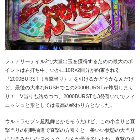
フェアリーテイル2で大量出玉を獲得するための最大のポ
イントは右打ち中、いかに10R×2回分が約束される
『2000BURST（直撃当り）』を引けるかどうかなんだけ
ど、最後の大事なRUSHでこの2000BURSTが炸裂しまく
り！ V当りも絡めつつ、2000BURSTも3発引いてでフィ
ニッシュと形としては最高の終わり方となった。
ウルトラセブン超乱舞とかもそうだけど、この小当りと直
撃当りの同時抽選で直撃の方引くと一番いい状態の大当り
になるみたいなスペック、なんか最近多いよね。直撃の引