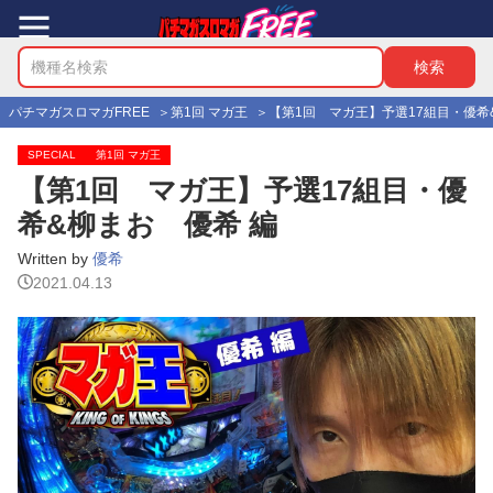
パチマガスロマガFREE
第1回 マガ王
【第1回 マガ王】予選17組目・優希
SPECIAL
第1回 マガ王
【第1回 マガ王】予選17組目・優
希&柳まお 優希 編
Written by
優希
2021.04.13