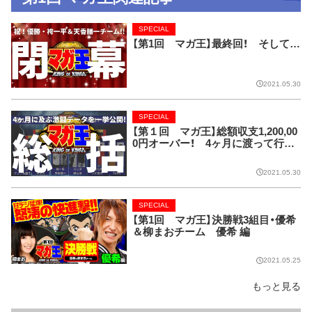
SPECIAL
【第1回 マガ王】最終回！ そして…
2021.05.30
SPECIAL
【第１回 マガ王】総額収支1,200,00
0円オーバー！ 4ヶ月に渡って行わ
れた全実戦を数字で振り返り!!
2021.05.30
SPECIAL
【第1回 マガ王】決勝戦3組目・優希
＆柳まおチーム 優希 編
2021.05.25
もっと見る