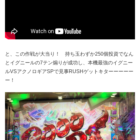
と、この作戦が大当り！ 持ち玉わずか250個投資でなん
とイグニールの7テン煽りが成功し、本機最強のイグニー
ルVSアクノロギアSPで見事RUSHゲットキターーーーー
ー！