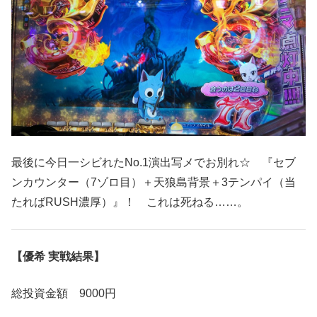
最後に今日一シビれたNo.1演出写メでお別れ☆ 『セブ
ンカウンター（7ゾロ目）＋天狼島背景＋3テンパイ（当
たればRUSH濃厚）』！ これは死ねる……。
【優希 実戦結果】
総投資金額 9000円