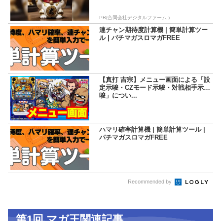
PR(合同会社デジタルファーム )
連チャン期待度計算機 | 簡単計算ツー
ル | パチマガスロマガFREE
【真打 吉宗】メニュー画面による「設
定示唆・CZモード示唆・対戦相手示
唆」につい...
ハマリ確率計算機 | 簡単計算ツール |
パチマガスロマガFREE
Recommended by
第1回 マガ王関連記事