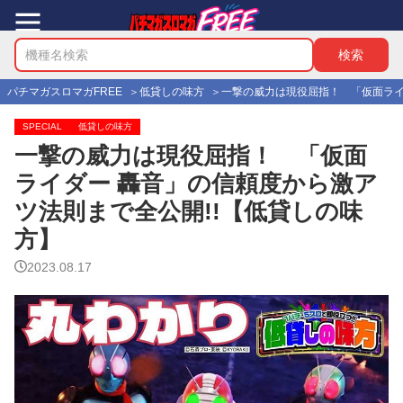
パチマガスロマガFREE
低貸しの味方
一撃の威力は現役屈指！ 「仮面ライ
SPECIAL
低貸しの味方
一撃の威力は現役屈指！ 「仮面
ライダー 轟音」の信頼度から激ア
ツ法則まで全公開!!【低貸しの味
方】
2023.08.17