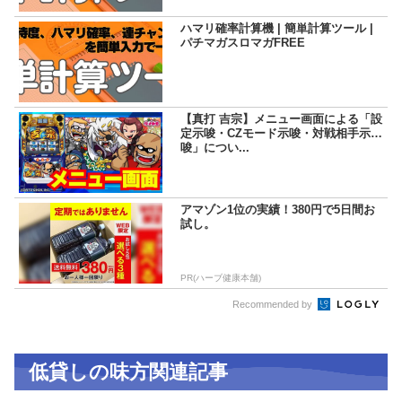
ハマリ確率計算機 | 簡単計算ツール |
パチマガスロマガFREE
【真打 吉宗】メニュー画面による「設
定示唆・CZモード示唆・対戦相手示
唆」につい...
アマゾン1位の実績！380円で5日間お
試し。
PR(ハーブ健康本舗)
Recommended by
低貸しの味方関連記事