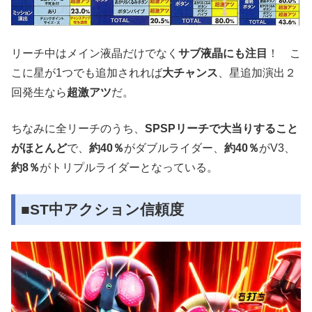
リーチ中はメイン液晶だけでなく
サブ液晶にも注目
！ こ
こに星が1つでも追加されれば
大チャンス
、星追加演出２
回発生なら
超激アツ
だ。
ちなみに全リーチのうち、
SPSPリーチで大当りすること
がほとんど
で、
約40％
がダブルライダー、
約40％
がV3、
約8％
がトリプルライダーとなっている。
■ST中アクション信頼度