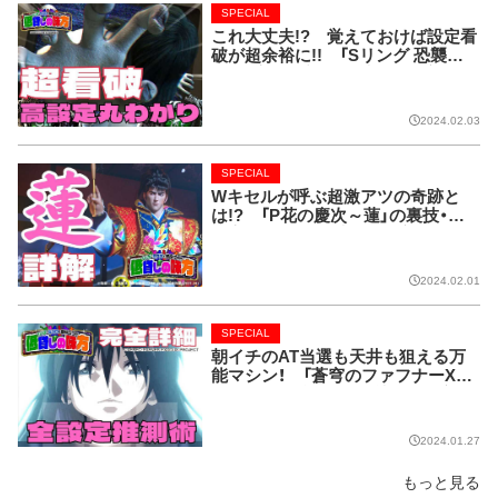
SPECIAL
これ大丈夫!? 覚えておけば設定看
破が超余裕に!! 「Sリング 恐襲ノ
連鎖」完全解剖!!【低貸しの味方】
2024.02.03
SPECIAL
Wキセルが呼ぶ超激アツの奇跡と
は!? 「P花の慶次～蓮」の裏技・法
則完全網羅!!【低貸しの味方】
2024.02.01
SPECIAL
朝イチのAT当選も天井も狙える万
能マシン！ 「蒼穹のファフナーXE
ODUS」を全詳解!!【低貸しの味方】
2024.01.27
もっと見る