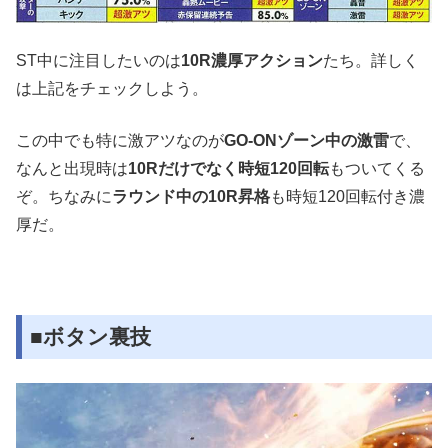
ST中に注目したいのは
10R濃厚アクション
たち。詳しく
は上記をチェックしよう。
この中でも特に激アツなのが
GO-ONゾーン中の激雷
で、
なんと出現時は
10Rだけでなく時短120回転
もついてくる
ぞ。ちなみに
ラウンド中の10R昇格
も時短120回転付き濃
厚だ。
■ボタン裏技