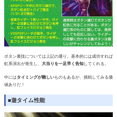
ボタン裏技については上記の通り。基本的には成功すれば
虹系演出が発生し、
大当りを一足早く告知
してくれる。
中には
タイミングが難しい
ものもあるが、挑戦してみる価
値ありだ！
■遊タイム性能