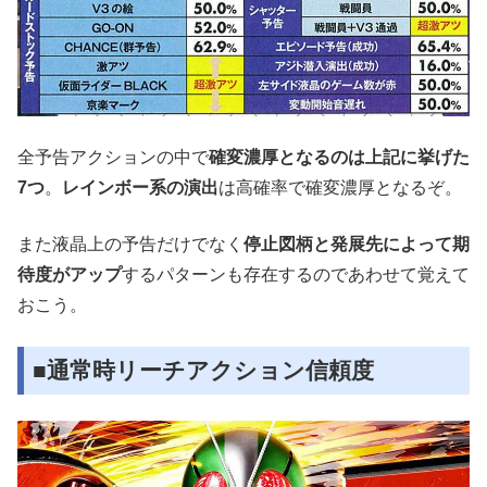
全予告アクションの中で
確変濃厚となるのは上記に挙げた
7つ
。
レインボー系の演出
は高確率で確変濃厚となるぞ。
また液晶上の予告だけでなく
停止図柄と発展先によって期
待度がアップ
するパターンも存在するのであわせて覚えて
おこう。
■通常時リーチアクション信頼度