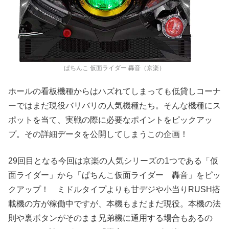
ぱちんこ 仮面ライダー 轟音（京楽）
ホールの看板機種からはハズれてしまっても低貸しコーナ
ーではまだ現役バリバリの人気機種たち。そんな機種にス
ポットを当て、実戦の際に必要なポイントをピックアッ
プ。その詳細データを公開してしまうこの企画！
29回目となる今回は京楽の人気シリーズの1つである「仮
面ライダー」から「ぱちんこ仮面ライダー 轟音」をピッ
クアップ！ ミドルタイプよりも甘デジや小当りRUSH搭
載機の方が稼働中ですが、本機もまだまだ現役。本機の法
則や裏ボタンがそのまま兄弟機に通用する場合もあるの