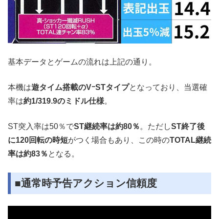
基本データとゲームの流れは上記の通り。
本機は
遊タイム搭載のVｰSTタイプ
となっており、当選確
率は
約1/319.9のミドル仕様
。
ST突入率は50％で
ST継続率は約80％
。ただし
ST終了後
に120回転の時短
がつく場合もあり、この時の
TOTAL継続
率は約83％
となる。
■通常時予告アクション信頼度