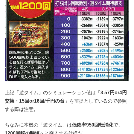
上記「遊タイム」のシミュレーション値は「
3.57円or4円
交換・15回or16回/千円の台
」を前提としているので参照
する際は注意。
ちなみに本機の「遊タイム」は
低確率950回転消化
で、
1200回転の時短
へと突入する仕様だ。