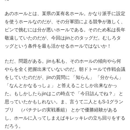
あのホールとは、某県の某有名ホール。かなり派手に設定
を使うホールなのだが、その分軍団による競争が激しく、
ピンで挑むには分が悪いホールである。そのため私は長年
敬遠していたのだが、今回はjinとのタッグだ。むしろタ
ッグという条件を最も活かせるホールではないか！
ただ、問題がある。jinも私も、そのホールの傾向やら何
やらを全く把握出来ていないのだ。朝ドトールで作戦会議
をしていたのだが、jinの質問に 「知らん」 「分からん」
「なんとかなるっしょ」 と答えることしか出来なかっ
た。もしかしたらjinはこの時点で 「今日詰んでね？」 と
思っていたかもしれない。ま、言うて二人ともS-1グラン
プリ （パチテレの実戦番組） とかで優勝経験がある
し、ホールに入ってしまえばキレッキレの立ち回りをする
だろう。