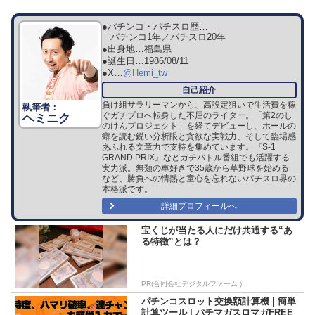
●パチンコ・パチスロ歴…
パチンコ1年／パチスロ20年
●出身地…
福島県
●誕生日…
1986/08/11
●X…
@Hemi_tw
負け組サラリーマンから、高設定狙いで生活費を稼
ぐガチプロへ転身した不屈のライター。「第2のし
ヘミニク
のけんプロジェクト」を経てデビューし、ホールの
癖を読む鋭い分析眼と貪欲な実戦力、そして臨場感
あふれる文章力で支持を集めています。『S-1
GRAND PRIX』などガチバトル番組でも活躍する
実力派。無類の車好きで35歳から草野球を始める
など、勝負への情熱と童心を忘れないパチスロ界の
本格派です。
詳細プロフィールへ
宝くじが当たる人にだけ共通する“あ
る特徴”とは？
PR(合同会社デジタルファーム )
パチンコスロット交換額計算機 | 簡単
計算ツール | パチマガスロマガFREE