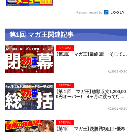
Recommended by
第1回 マガ王関連記事
SPECIAL
【第1回 マガ王】最終回！ そして…
2021.05.30
SPECIAL
【第１回 マガ王】総額収支1,200,00
0円オーバー！ 4ヶ月に渡って行わ
れた全実戦を数字で振り返り!!
2021.05.30
SPECIAL
【第1回 マガ王】決勝戦3組目・優希