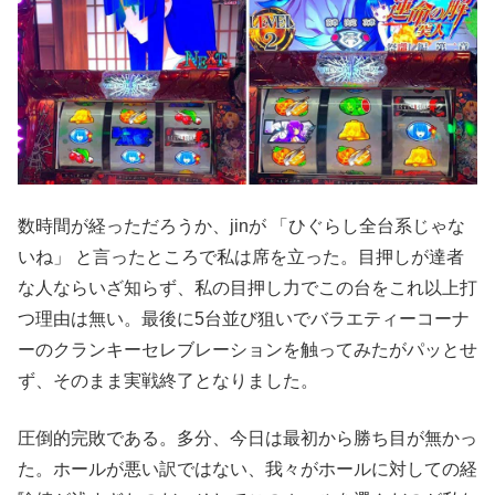
数時間が経っただろうか、jinが 「ひぐらし全台系じゃな
いね」 と言ったところで私は席を立った。目押しが達者
な人ならいざ知らず、私の目押し力でこの台をこれ以上打
つ理由は無い。最後に5台並び狙いでバラエティーコーナ
ーのクランキーセレブレーションを触ってみたがパッとせ
ず、そのまま実戦終了となりました。
圧倒的完敗である。多分、今日は最初から勝ち目が無かっ
た。ホールが悪い訳ではない、我々がホールに対しての経