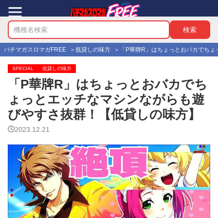
パチマガスロマガFREE
低貸しの味方
「P華牌R」はちょっとおバカでちょ
SPECIAL
低貸しの味方
「P華牌R」はちょっとおバカでち
ょっとエッチなマシンながらも遊
びやすさ抜群！【低貸しの味方】
2023.12.21