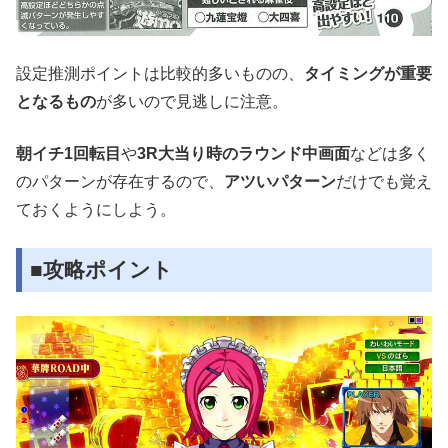
設定推測ポイントは比較的多いものの、
タイミングが重要
となるもの
が多いので見逃しに注意。
朝イチ1回転目
や
3R大当り時のラウンド中画面
などは多く
のパターンが存在するので、
アツいパターン
だけでも覚え
ておくようにしよう。
■攻略ポイント