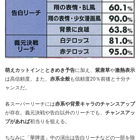
萌えカットイン
と
ときめき予告
に加え、
紫唐草
や
激熱表示
は高信頼度。また、
赤系全般
も信頼度20％前後と十分チ
ャンスだ。
各スーパーリーチには
赤系や背景キャラのチャンスアップ
が存在。義元決戦や告白以外のリーチでも、
チャンスアッ
プがあれば
初当りを狙える。
ちなみに「華牌道」中の演出は告白リーチなどの一部を除