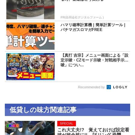
PR(合同会社デジタルファーム )
ハマリ確率計算機 | 簡単計算ツール |
パチマガスロマガFREE
【真打 吉宗】メニュー画面による「設
定示唆・CZモード示唆・対戦相手示
唆」につい...
Recommended by
低貸しの味方関連記事
SPECIAL
これ大丈夫!? 覚えておけば設定看