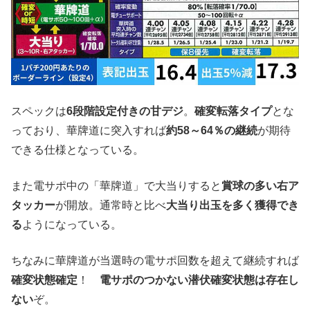
スペックは
6段階設定付きの甘デジ
。
確変転落タイプ
とな
っており、華牌道に突入すれば
約58～64％の継続
が期待
できる仕様となっている。
また電サポ中の「華牌道」で大当りすると
賞球の多い右ア
タッカー
が開放。通常時と比べ
大当り出玉を多く獲得でき
る
ようになっている。
ちなみに華牌道が当選時の電サポ回数を超えて継続すれば
確変状態確定
！
電サポのつかない潜伏確変状態は存在し
ない
ぞ。