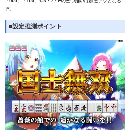
「
000
」「
100
」や
3・7・Fの三つ揃い
は超激アツとなる
ぞ。
■設定推測ポイント