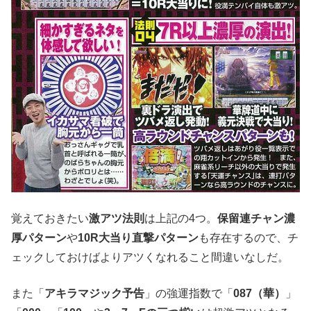
覚えておきたい
激アツ法則
は上記の4つ。
保留連チャン濃
厚パターン
や
10R大当り直撃パターン
も存在するので、チ
ェックしておけばよりアツくなれること間違いなしだ。
また「
アキラマジック予告
」の強運指数で「
087（華）
」