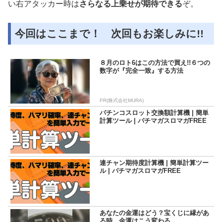
い右アタッカー時は
さらなる上乗せが期待できる
ぞ。
今回はここまで！ 次回もお楽しみに!!
８月のロト6はこの方法で買え!!６つの
数字が『完全一致』する方法
PR(株式会社MURA)
パチンコスロット交換額計算機 | 簡単
計算ツール | パチマガスロマガFREE
連チャン期待度計算機 | 簡単計算ツー
ル | パチマガスロマガFREE
あなたの金運はどう？宝くじに縁があ
る時、金運はこう変わる