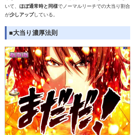
いて、
ほぼ通常時と同様
でノーマルリーチでの大当り割合
が
少しアップ
している。
■大当り濃厚法則