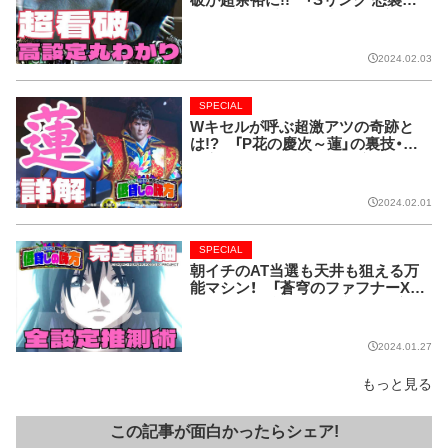
破が超余裕に!! 「Sリング 恐襲ノ
連鎖」完全解剖!!【低貸しの味方】
2024.02.03
SPECIAL
Wキセルが呼ぶ超激アツの奇跡と
は!? 「P花の慶次～蓮」の裏技・法
則完全網羅!!【低貸しの味方】
2024.02.01
SPECIAL
朝イチのAT当選も天井も狙える万
能マシン！ 「蒼穹のファフナーXE
ODUS」を全詳解!!【低貸しの味方】
2024.01.27
もっと見る
この記事が面白かったらシェア!