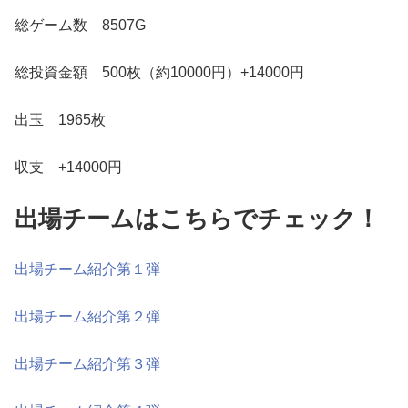
総ゲーム数 8507G
総投資金額 500枚（約10000円）+14000円
出玉 1965枚
収支 +14000円
出場チームはこちらでチェック！
出場チーム紹介第１弾
出場チーム紹介第２弾
出場チーム紹介第３弾