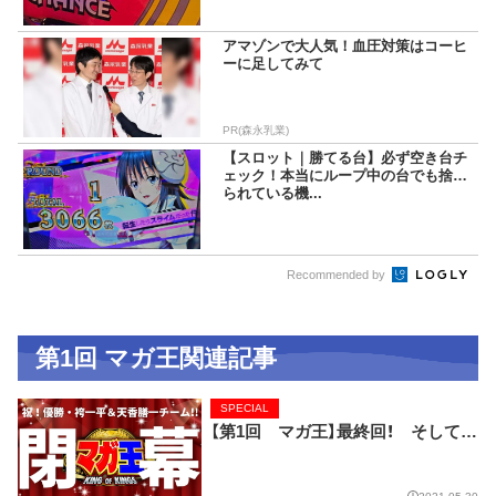
アマゾンで大人気！血圧対策はコーヒ
ーに足してみて
PR(森永乳業)
【スロット｜勝てる台】必ず空き台チ
ェック！本当にループ中の台でも捨て
られている機...
Recommended by
第1回 マガ王関連記事
SPECIAL
【第1回 マガ王】最終回！ そして…