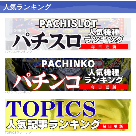
人気ランキング
パチスロランキング
パチンコランキング
TOPICSランキング