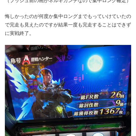
（プッシュ前の画がネルギガンテなので集中ロング確定）
悔しかったのが何度か集中ロングまでもっていけていたの
で完走も見えたのですが結果一度も完走することはできず
に実戦終了。