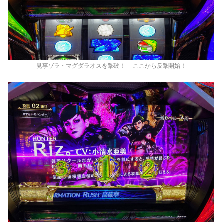
見事ゾラ・マグダラオスを撃破！ ここから反撃開始！