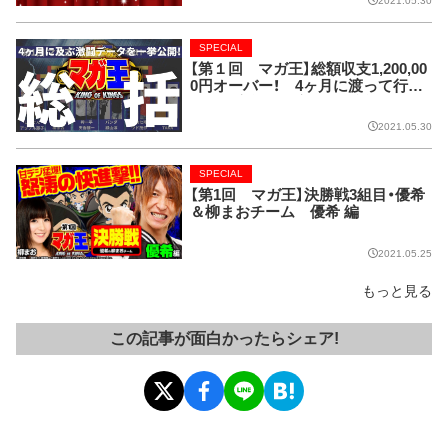
2021.05.30
SPECIAL
【第１回 マガ王】総額収支1,200,00
0円オーバー！ 4ヶ月に渡って行わ
れた全実戦を数字で振り返り!!
2021.05.30
SPECIAL
【第1回 マガ王】決勝戦3組目・優希
＆柳まおチーム 優希 編
2021.05.25
もっと見る
この記事が面白かったらシェア!