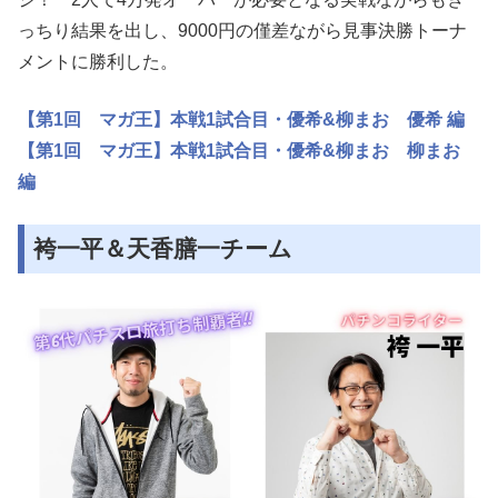
っちり結果を出し、9000円の僅差ながら見事決勝トーナ
メントに勝利した。
【第1回 マガ王】本戦1試合目・優希&柳まお 優希 編
【第1回 マガ王】本戦1試合目・優希&柳まお 柳まお
編
袴一平＆天香膳一チーム