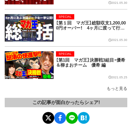
2021.05.30
SPECIAL
【第１回 マガ王】総額収支1,200,00
0円オーバー！ 4ヶ月に渡って行わ
れた全実戦を数字で振り返り!!
2021.05.30
SPECIAL
【第1回 マガ王】決勝戦3組目・優希
＆柳まおチーム 優希 編
2021.05.25
もっと見る
この記事が面白かったらシェア!