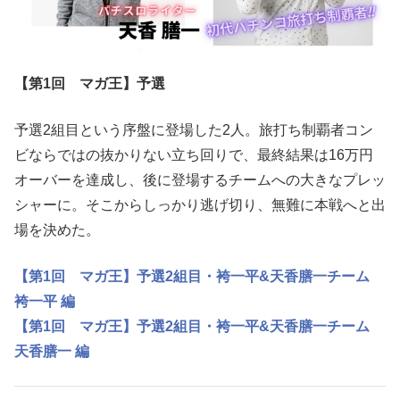
【第1回 マガ王】予選
予選2組目という序盤に登場した2人。旅打ち制覇者コン
ビならではの抜かりない立ち回りで、最終結果は16万円
オーバーを達成し、後に登場するチームへの大きなプレッ
シャーに。そこからしっかり逃げ切り、無難に本戦へと出
場を決めた。
【第1回 マガ王】予選2組目・袴一平&天香膳一チーム
袴一平 編
【第1回 マガ王】予選2組目・袴一平&天香膳一チーム
天香膳一 編