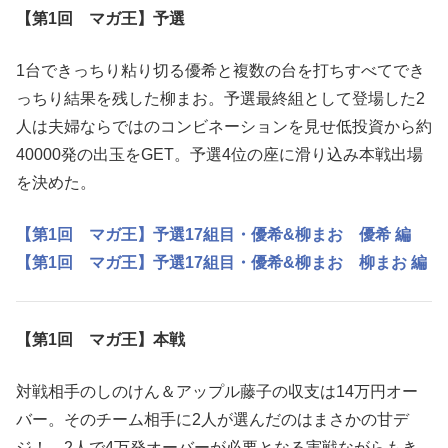
【第1回 マガ王】予選
1台できっちり粘り切る優希と複数の台を打ちすべてでき
っちり結果を残した柳まお。予選最終組として登場した2
人は夫婦ならではのコンビネーションを見せ低投資から約
40000発の出玉をGET。予選4位の座に滑り込み本戦出場
を決めた。
【第1回 マガ王】予選17組目・優希&柳まお 優希 編
【第1回 マガ王】予選17組目・優希&柳まお 柳まお 編
【第1回 マガ王】本戦
対戦相手のしのけん＆アップル藤子の収支は14万円オー
バー。そのチーム相手に2人が選んだのはまさかの甘デ
ジ！ 2人で4万発オーバーが必要となる実戦ながらもき