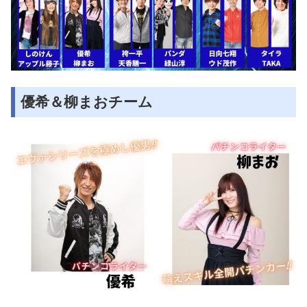
優希＆柳まおチーム