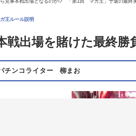
ら見事本戦出場となるのか!? 「第1回 マガ王」予選の最終実
ガ王ルール説明
本戦出場を賭けた最終勝負
パチンコライター 柳まお