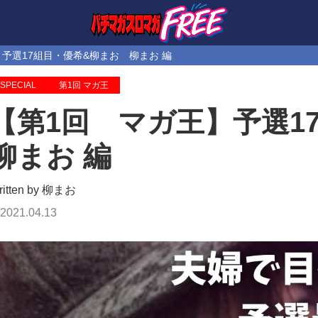
予選17組目・優希&柳まお 柳まお 編
SPECIAL
第1回 マガ王
【第1回 マガ王】予選
柳まお 編
ritten by 柳まお
2021.04.13