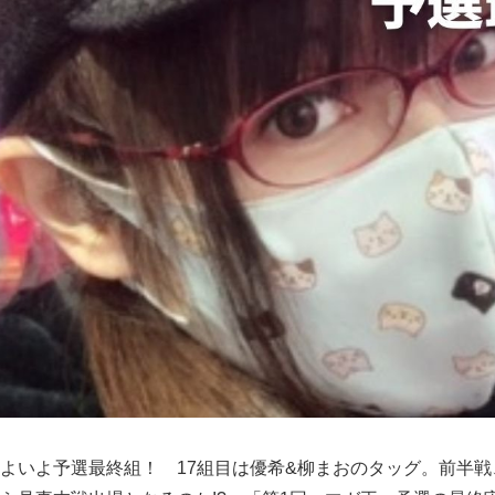
よいよ予選最終組！ 17組目は優希&柳まおのタッグ。前半