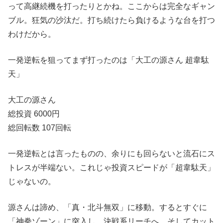
って高継続機を打ったりとかね。ここからは完全なギャン
ブル。狂気の沙汰だ。打ち続けたら負けるような台を打つ
わけだから。
一発逆転を狙ってまず打ったのは「大工の源さん 超韋駄
天」
大工の源さん
総投資 6000円
総回転数 107回転
一発逆転とは言ったものの、余りにも回らないと流石にス
トレスが半端ない。これじゃ投資スピードが「超韋駄天」
じゃないの。
源さんは諦め、「真・北斗無双」に移動。するとすぐに
「神拳ゾーン」に突入し、決戦系リーチへ。そしてカット