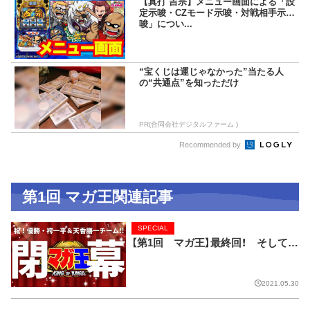
【真打 吉宗】メニュー画面による「設
定示唆・CZモード示唆・対戦相手示
唆」につい...
“宝くじは運じゃなかった”当たる人
の“共通点”を知っただけ
PR(合同会社デジタルファーム )
Recommended by
第1回 マガ王関連記事
SPECIAL
【第1回 マガ王】最終回！ そして…
2021.05.30