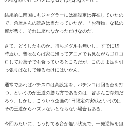
の様な顔で打つハメになるとは思わなかった。
結果的に南国にもジャグラーには高設定は存在していたの
で、角屋さんの読みは当たっていたが、「お荷物」な私の
運が悪く、それに座れなかっただけなのだ。
さて、どうしたものか。持ちメダルも無いし、すでに19
時近い。普段ならば家に帰ってアニメでも見ながらゴロゴ
ロしてお菓子でも食っているところだが、このまま足を引
っ張りぱなしで帰るわけにはいかん。
通常であればパチスロは高設定を、パチンコは回る台を打
つ、というのが王道の勝ち方であるのは、皆さんご存知だ
ろう。しかし、こういう企画の1日限定の実戦というのは
その王道からハズレないとならない場合もある。
今回みたいに、もう打てる台が無い状況で、一発逆転を狙