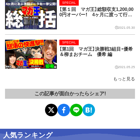
SPECIAL
【第１回 マガ王】総額収支1,200,00
0円オーバー！ 4ヶ月に渡って行わ
れた全実戦を数字で振り返り!!
2021.05.30
SPECIAL
【第1回 マガ王】決勝戦3組目・優希
＆柳まおチーム 優希 編
2021.05.25
もっと見る
この記事が面白かったらシェア!
人気ランキング