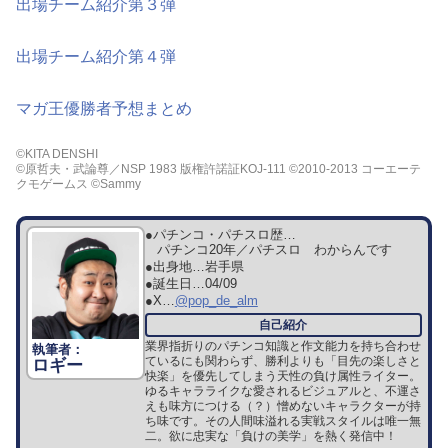
出場チーム紹介第３弾
出場チーム紹介第４弾
マガ王優勝者予想まとめ
©KITA DENSHI
©原哲夫・武論尊／NSP 1983 版権許諾証KOJ-111 ©2010-2013 コーエーテ
クモゲームス ©Sammy
●パチンコ・パチスロ歴…
パチンコ20年／パチスロ わからんです
●出身地…
岩手県
●誕生日…
04/09
●X…
@pop_de_alm
業界指折りのパチンコ知識と作文能力を持ち合わせ
ているにも関わらず、勝利よりも「目先の楽しさと
ロギー
快楽」を優先してしまう天性の負け属性ライター。
ゆるキャラライクな愛されるビジュアルと、不運さ
えも味方につける（？）憎めないキャラクターが持
ち味です。その人間味溢れる実戦スタイルは唯一無
二。欲に忠実な「負けの美学」を熱く発信中！