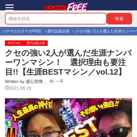
パチマガスロマガFREE
歴代誌面企画
クセの強い2人が選んだ生涯ナンバーワン
SPECIAL
歴代誌面企画
クセの強い2人が選んだ生涯ナンバ
ーワンマシン！ 選択理由も要注
目!!【生涯BESTマシン／vol.12】
Written by 虚心坦懐 、
袴 一平
2021.08.29