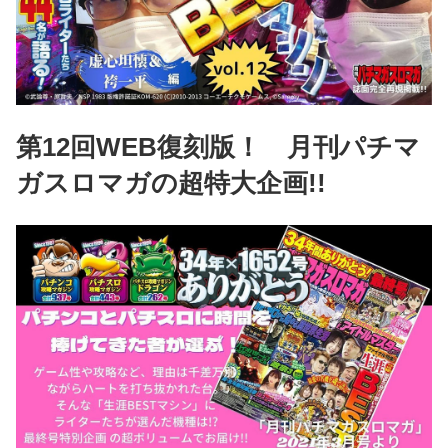
第12回WEB復刻版！ 月刊パチマ
ガスロマガの超特大企画!!