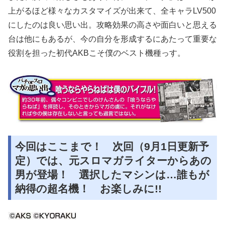
上がるほど様々なカスタマイズが出来て、全キャラLV500
にしたのは良い思い出。攻略効果の高さや面白いと思える
台は他にもあるが、今の自分を形成するにあたって重要な
役割を担った初代AKBこそ僕のベスト機種っす。
今回はここまで！ 次回（9月1日更新予
定）では、元スロマガライターからあの
男が登場！ 選択したマシンは…誰もが
納得の超名機！ お楽しみに!!