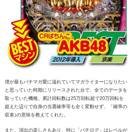
僕が最もパチマガ愛に溢れていてマガライターになりたい
と思っていた時期にリリースされた台で、全てのデータを
取っていた機種。累計回転数は25万回転超で20万回転を
超えた辺りで自身の当選確率等も全く変動せず、「確率の
収束｣の意味を教えてくれた。
また、演出の楽しさもあり、特に「パチログ」はレベルが