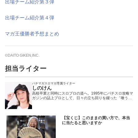
出場チーム紹介第３弾
出場チーム紹介第４弾
マガ王優勝者予想まとめ
©DAITO GIKEN,INC.
担当ライター
パチマガスロマガ専属ライター
しのけん
高校卒業と同時にスロプロの道へ。1995年にパチスロ攻略マ
ガジンの誌上プロとして、日々の立ち回りを綴った「喰うな
らやらねば!」の連載を開始。 現在はパチマガスロマガ他、
多数のメディアで活躍しつつも、現場至上主義を貫く生粋の
プロとして多くのスロッターから絶大な支持を得ている。パ
チマガスロマガにおけるレジェンド的存在。
【宝くじ】このままの買い方で、本当
に当たると思いますか