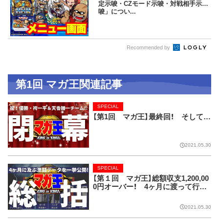
定示唆・CZモード示唆・対戦相手示
唆」につい...
Recommended by
第1回 マガ王関連記事
SPECIAL
【第1回 マガ王】最終回！ そして…
2021.05.30
SPECIAL
【第１回 マガ王】総額収支1,200,00
0円オーバー！ 4ヶ月に渡って行わ
れた全実戦を数字で振り返り!!
2021.05.30