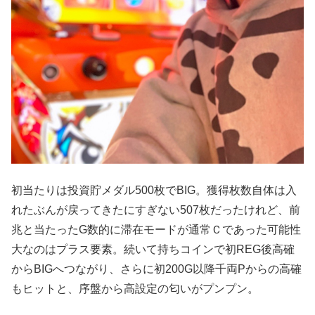
初当たりは投資貯メダル500枚でBIG。獲得枚数自体は入
れたぶんが戻ってきたにすぎない507枚だったけれど、前
兆と当たったG数的に滞在モードが通常Ｃであった可能性
大なのはプラス要素。続いて持ちコインで初REG後高確
からBIGへつながり、さらに初200G以降千両Pからの高確
もヒットと、序盤から高設定の匂いがプンプン。