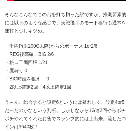
そんなこんなでこの台を打ち切った訳ですが、推測要素的
には以下のような感じで、実戦後半のモード移行も通常A
連打と少しキツめ。
・千両P(※200G以降)からのボーナス 1or2/6
・REG後高確→BIG 2/6
・松→千両回胴 1/21
・鷹狩り 0
・BIG時姫を狙え！ 0
・2以上確定2回 4以上確定1回
う～ん、総合すると設定6というには疑わしく、設定4or5
だったのかなという判断。しかしながら1G連2回やらボチ
ボチやれてくれたお蔭でスランプ的には上出来。流したコ
インは3640枚！