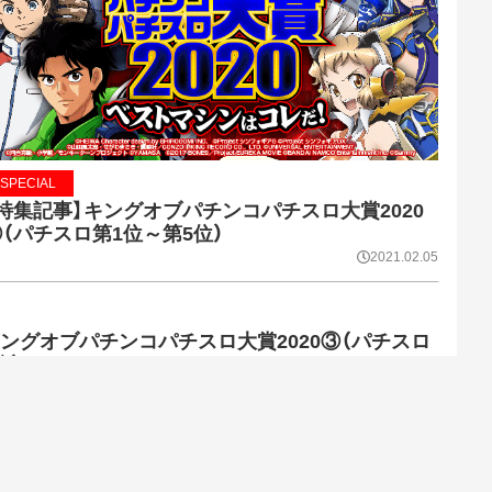
SPECIAL
【特集記事】キングオブパチンコパチスロ大賞2020
④（パチスロ第1位～第5位）
2021.02.05
キングオブパチンコパチスロ大賞2020③（パチスロ
位）