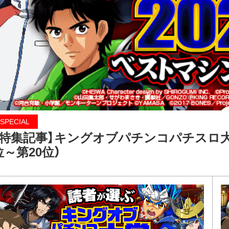
SPECIAL
【特集記事】キングオブパチンコパチスロ大賞
位～第20位）