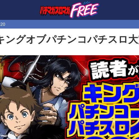
20
キングオブパチンコパチスロ大賞