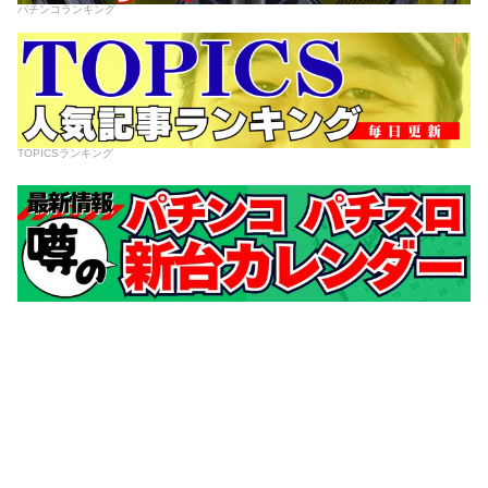
パチンコランキング
TOPICSランキング