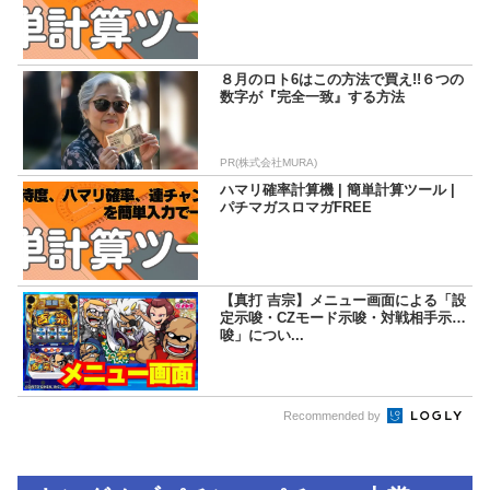
８月のロト6はこの方法で買え!!６つの
数字が『完全一致』する方法
PR(株式会社MURA)
ハマリ確率計算機 | 簡単計算ツール |
パチマガスロマガFREE
【真打 吉宗】メニュー画面による「設
定示唆・CZモード示唆・対戦相手示
唆」につい...
Recommended by