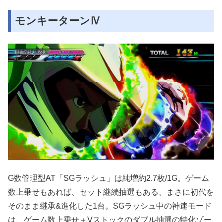
モンキーターンⅣ
G数管理型AT「SGラッシュ」は純増約2.7枚/1G。ゲーム
数上乗せもあれば、セット継続抽選もある、まさに初代を
そのまま継承&進化した1台。SGラッシュ中の神速モード
は、ゲーム数上乗せ＋Vストックのダブル抽選の特化ゾー