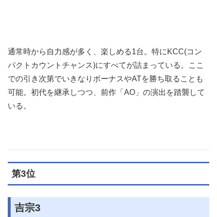
通常時から自力感が多く、楽しめる1台。特にKCC(コン
パクトカウントチャンス)にすべてが詰まっている。ここ
での引き次第でいきなりボーナスやATを勝ち取ることも
可能。初代を継承しつつ、前作「AO」の演出を踏襲して
いる。
第3位
吉宗3