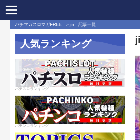
パチマガスロマガFREE
jin 記事一覧
j
人気ランキング
パチスロランキング
パチンコランキング