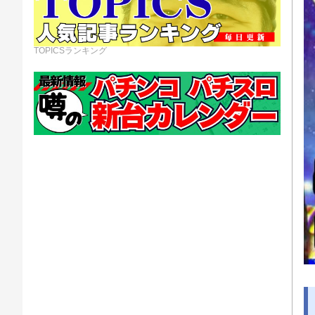
TOPICSランキング