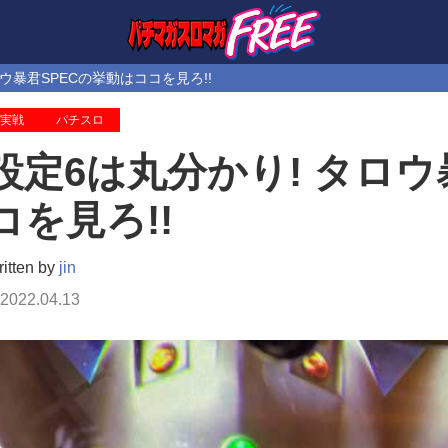
ウ暴君SPECの挙動はココを見ろ!!
実戦
パチスロ
設定6は丸分かり! タロウ
コを見ろ!!
itten by
jin
2022.04.13