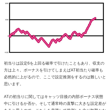
初当りは設定6を上回る確率で引けたこともあり、収支の
方は上々。ボーナスを引けてしまえばAT初当たり確率も
必然的に上がるので、ここで設定推測をするのは難しいと
思います。
ATの初当りに関してはキャッツ目後の内部ボーナス状態
中に引けるか否か。そして通常時の直撃に大きな設定差が