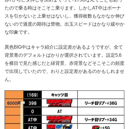
たので乗る時はそこそこ乗ります。しかしAT中はボーナ
スを引かないと上乗せはないし、獲得枚数もなかなか伸び
ないので過度の期待は禁物。出玉スピードはかなり緩やか
な印象です。
異色BIG中はキャラ紹介に設定差があるようですが、全て
背景青のデフォルトばかりが選択されています。設定5.6
を横目で見た感じだと緑背景、赤背景などそこそこの頻度
で出現していたので、わりと設定差があるのかもしれませ
ん。