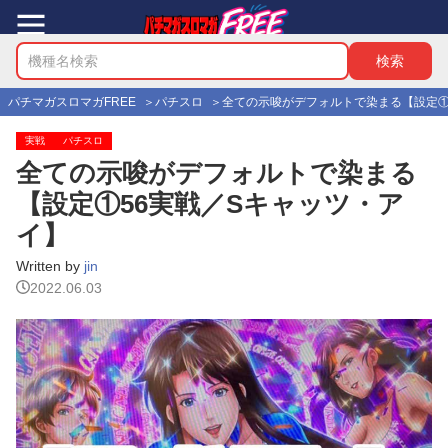
パチマガスロマガFREE
パチスロ
全ての示唆がデフォルトで染まる【設定①
実戦
パチスロ
全ての示唆がデフォルトで染まる
【設定①56実戦／Sキャッツ・ア
イ】
Written by
jin
2022.06.03