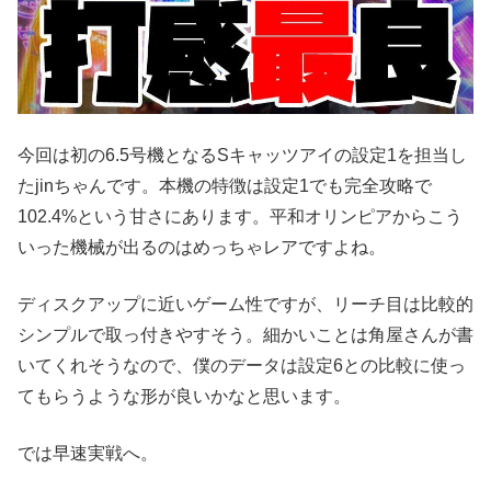
今回は初の6.5号機となるSキャッツアイの設定1を担当し
たjinちゃんです。本機の特徴は設定1でも完全攻略で
102.4%という甘さにあります。平和オリンピアからこう
いった機械が出るのはめっちゃレアですよね。
ディスクアップに近いゲーム性ですが、リーチ目は比較的
シンプルで取っ付きやすそう。細かいことは角屋さんが書
いてくれそうなので、僕のデータは設定6との比較に使っ
てもらうような形が良いかなと思います。
では早速実戦へ。