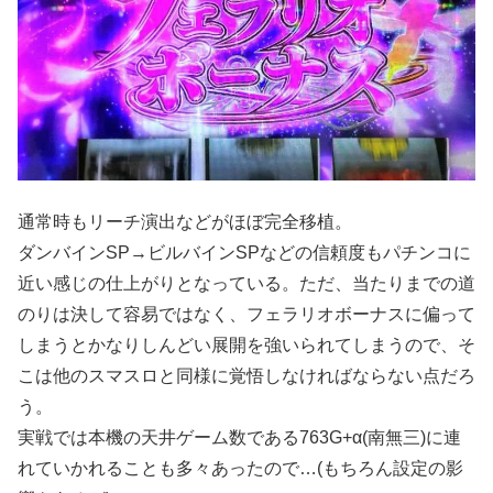
通常時もリーチ演出などがほぼ完全移植。
ダンバインSP→
ビルバインSPなどの信頼度もパチンコに
近い感じの仕上がりとな
っている。ただ、当たりまでの道
のりは決して容易ではなく、
フェラリオボーナスに偏って
しまうとかなりしんどい展開を強いら
れてしまうので、
そ
こは他のスマスロと同様に覚悟しなければならない点だろ
う。
実戦では本機の天井ゲーム数である763G+α(南無三)
に連
れていかれることも多々あったので…(
もちろん設定の影