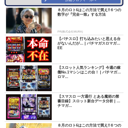
詳細プロフィールへ
８月のロト6はこの方法で買え!!６つの
数字が『完全一致』する方法
PR(株式会社MURA)
【パチスロ】打ち込みたいと思える台
がないんだが… | パチマガスロマガFR
EE
【スロット人気ランキング】今週の稼
働No.1マシンはこの台！ | パチマガス
ロマ...
【スマスロ 一方通行 とある魔術の禁
書目録】スロット新台データ分析 | パ
チマガ...
８月のロト6はこの方法で買え!!６つの