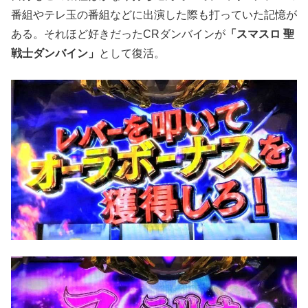
番組やテレ玉の番組などに出演した際も打っていた
記憶が
ある。それほど好きだったCRダンバインが
「スマスロ 聖
戦士ダンバイン」
として復活。