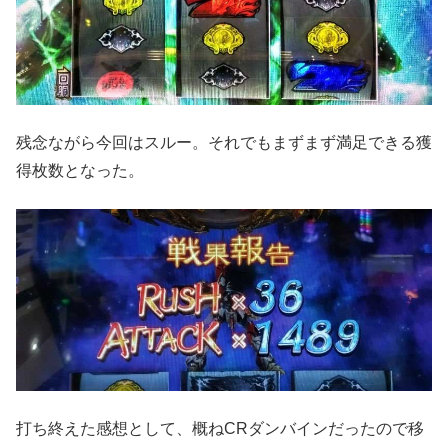
残念ながら今回はスルー。
それでもまずまず満足できる獲
得枚数となった。
打ち終えた感想として、
概ねCRダンバインだったので移