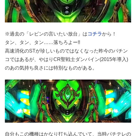
※過去の「レビンの言いたい放台」は
コチラ
から！
タン、タン、タン……落ちろよー!!
高速消化のSTが珍しいものではなくなった昨今のパチン
コではあ
るが、やはりCR聖戦士ダンバイン(2015年導入)
のあの気持ち良さには特別なものがある。
自分もこの機種はかなり打ち込んでいて、
当時パチテレの