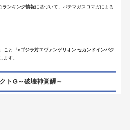
の
ランキング情報
に基づいて、パチマガスロマガによる
2」こと『
eゴジラ対エヴァンゲリオン セカンドインパク
します。
クトG～破壊神覚醒～