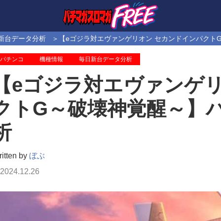
新台データ分析
【eゴジラ対エヴァンゲリオン セカンドインパクト
パチンコ
機種情報
毎日新台データ分析
【eゴジラ対エヴァンゲ
クトG～破壊神覚醒～】
析
itten by
ぼぶ
2024.12.26