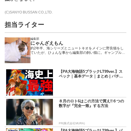
(C)SANYO BUSSAN CO.,LTD.
担当ライター
編集部
にゃんざえもん
約2年半、海シリーズとニュートキオをメインに野良猫をし
ていたが、ひょんな事から編集部の飼い猫に。ギャンブル歴
は10年程。青春時代を全て競馬とパチンコに費やしたギャン
ブル狂。その為、甘酸っぱい思い出はなし☆ (若干後悔して
いるとか？) だって、しょうがないじゃないか! 面白いんだも
ん!!
【PA大海物語5ブラックLT99ver.】ス
ペック｜基本データ｜まとめ | パチ...
８月のロト6はこの方法で買え!!６つの
数字が『完全一致』する方法
PR(株式会社MURA)
【PA大海物語5ブラックLT99ver.】パ