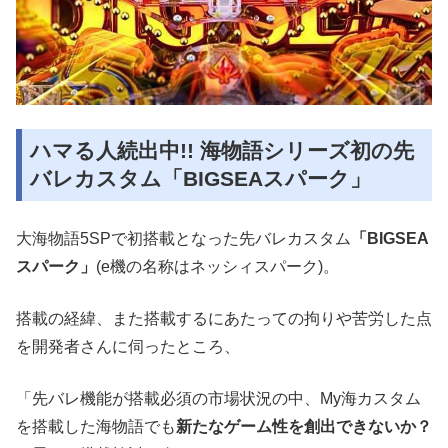
ハマる人続出中!! 海物語シリーズ初の先
バレカスタム「BIGSEAスパーク」
大海物語5SPで初搭載となった先バレカスタム
「BIGSEA
スパーク」
(e機の名称はネッシィスパーク)。
搭載の経緯、また搭載するにあたっての拘りや苦労した点
を開発者さんに伺ったところ、
「先バレ機能が搭載必須の市場状況の中、My海カスタム
を搭載した海物語でも
新たなゲーム性を創出できないか？