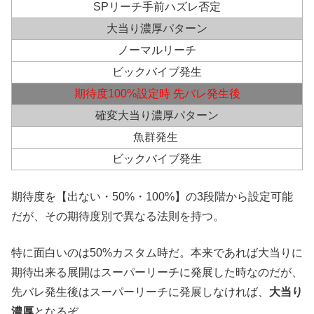
SPリーチ手前ハズレ否定
大当り濃厚パターン
ノーマルリーチ
ビックバイブ発生
期待度100%設定時 先バレ発生後
確変大当り濃厚パターン
魚群発生
ビックバイブ発生
期待度を【出ない・50%・100%】の3段階から設定可能
だが、その期待度別で異なる法則を持つ。
特に面白いのは50%カスタム時だ。本来であれば大当りに
期待出来る展開はスーパーリーチに発展した時なのだが、
先バレ発生後はスーパーリーチに発展しなければ、
大当り
濃厚
となるぞ。