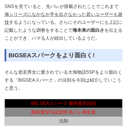
SNSを見ていると、先バレが搭載されたことでこれまで
海シリーズになかなか手を出さなかった若いユーザーも遊
技
するようになっている。さらにそのユーザーにも上記に
記載したような調整をすることで
海本来の面白さ
を伝える
ことができ、ハマる人が続出しているようだ。
BIGSEAスパークをより面白く!
そんな老若男女に愛されている大海物語5SPをより面白く
する「BIGSEAスパーク」の法則を今回は紹介していこう
と思う。
BIG SEAスパーク 期待度別法則
期待度50%設定時 先バレ発生後
法則