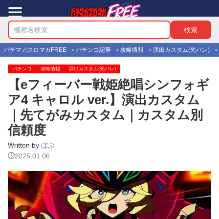
パチマガスロマガFREE
パチンコ記事
攻略情報
演出カスタム(先バレ)
パチンコ
攻略情報
演出カスタム(先バレ)
【eフィーバー戦姫絶唱シンフォギ
ア4 キャロル ver.】演出カスタム
｜先てがみカスタム｜カスタム別
信頼度
Written by
ぼぶ
2025.01.06