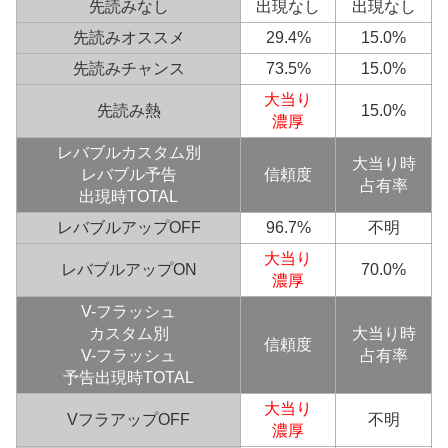
先読みなし
出現なし
出現なし
先読みオススメ
29.4%
15.0%
先読みチャンス
73.5%
15.0%
大当り
先読み熱
15.0%
濃厚
レバブル
カスタム別
大当り時
レバブル予告
信頼度
占有率
出現時TOTAL
レバブルアップOFF
96.7%
不明
大当り
レバブルアップON
70.0%
濃厚
V-フラッシュ
カスタム別
大当り時
信頼度
V-フラッシュ
占有率
予告出現時TOTAL
大当り
VフラアップOFF
不明
濃厚