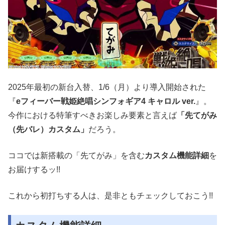
2025年最初の新台入替、1/6（月）より導入開始された
『
eフィーバー戦姫絶唱シンフォギア4 キャロル ver.
』。
今作における特筆すべきお楽しみ要素と言えば
「先てがみ
（先バレ）カスタム」
だろう。
ココでは新搭載の「先てがみ」を含む
カスタム機能詳細
を
お届けするッ!!
これから初打ちする人は、是非ともチェックしておこう!!