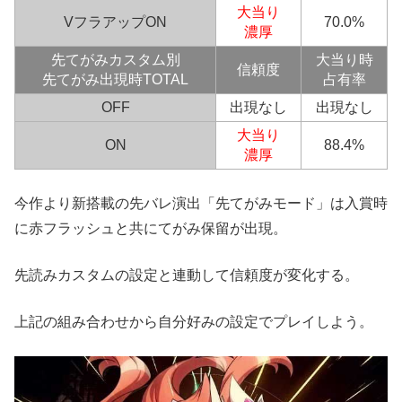
大当り
VフラアップON
70.0%
濃厚
先てがみ
カスタム別
大当り時
信頼度
先てがみ出現時TOTAL
占有率
OFF
出現なし
出現なし
大当り
ON
88.4%
濃厚
今作より新搭載の先バレ演出「先てがみモード」は入賞時
に赤フラッシュと共にてがみ保留が出現。
先読みカスタムの設定と連動して信頼度が変化する。
上記の組み合わせから自分好みの設定でプレイしよう。