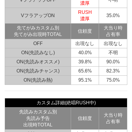
濃厚
RUSH
VフラアップON
35.0%
濃厚
先てがみ
カスタム別
大当り時
信頼度
先てがみ出現時TOTAL
占有率
OFF
出現なし
出現なし
ON(先読みなし)
40.0%
不明
ON(先読みオススメ)
39.8%
90.0%
ON(先読みチャンス)
65.6%
82.3%
ON(先読み熱)
95.1%
75.0%
カスタム詳細(絶唱RUSH中)
先読みカスタム別
大当り時
先読み予告
信頼度
占有率
出現時TOTAL