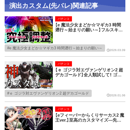
演出カスタム(先バレ)関連記事
パチンコ
【e 魔法少女まどか☆マギカ3 時間
遡行～始まりの願い～】フルスキッ
プ派・演出エンジョイ派 それぞれの
スタイルで最も楽しめるカスタムを
採点形式で発表！
e 魔法少女まどか☆マギカ3 時間遡行～始まりの願い～
2026.03.09
パチンコ
【ｅ ゴジラ対エヴァンゲリオン2 超
デカゴールド】全人類試して！ ゴジ
エヴァ2の通常時が超面白くなる神
カスタムを教えます。
ｅ ゴジラ対エヴァンゲリオン2 超デカゴールド
2026.01.06
パチンコ
【eフィーバーからくりサーカス2 魔
王ver.】至高のカスタマイズ―先読
みカスタム｜図柄の法則｜裏モード