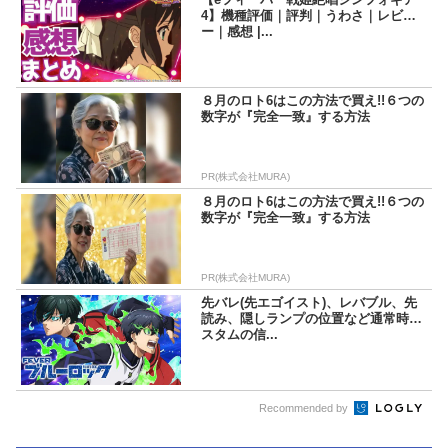
4】機種評価｜評判｜うわさ｜レビュ
ー｜感想 |...
８月のロト6はこの方法で買え!!６つの
数字が『完全一致』する方法
PR(株式会社MURA)
８月のロト6はこの方法で買え!!６つの
数字が『完全一致』する方法
PR(株式会社MURA)
先バレ(先エゴイスト)、レバブル、先
読み、隠しランプの位置など通常時カ
スタムの信...
Recommended by