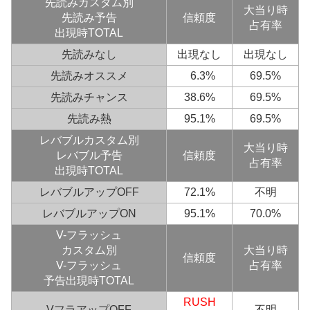
先読みカスタム別
大当り時
先読み予告
信頼度
占有率
出現時TOTAL
先読みなし
出現なし
出現なし
先読みオススメ
0
6.3%
69.5%
先読みチャンス
38.6%
69.5%
先読み熱
95.1%
69.5%
レバブル
カスタム別
大当り時
レバブル予告
信頼度
占有率
出現時TOTAL
レバブルアップOFF
72.1%
不明
レバブルアップON
95.1%
70.0%
V-フラッシュ
カスタム別
大当り時
信頼度
V-フラッシュ
占有率
予告出現時TOTAL
RUSH
VフラアップOFF
不明