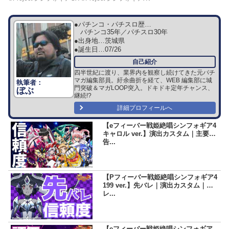
●パチンコ・パチスロ歴…
パチンコ35年／パチスロ30年
●出身地…
茨城県
●誕生日…
07/26
四半世紀に渡り、業界内を観察し続けてきた元パチ
マガ編集部員。紆余曲折を経て、WEB 編集部に城
門突破＆マガLOOP突入。ドキドキ定年チャンス、
ぼぶ
継続!?
詳細プロフィールへ
【eフィーバー戦姫絶唱シンフォギア4
キャロル ver.】演出カスタム｜主要予
告...
【Pフィーバー戦姫絶唱シンフォギア4
199 ver.】先バレ｜演出カスタム｜
レ...
【eフィーバー戦姫絶唱シンフォギア