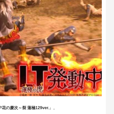
P花の慶次～裂 蓮極129ver.
』。