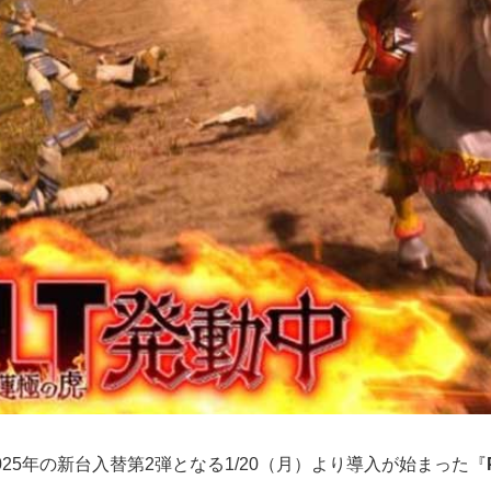
025年の新台入替第2弾となる1/20（月）より導入が始まった『