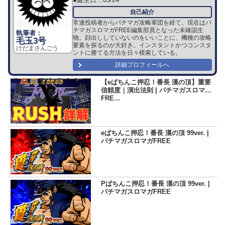
●誕生日…
05/24
常連投稿者からパチマガ攻略軍団を経て、現在はパ
チマガスロマガFREE編集部員となった未確認生
物。顔出ししていないのをいいことに、機種の攻略
毛玉3号
要素を探るのが大好き。インスタントかつコンスタ
けだまさんごう
ントに勝てる方法を日々模索している。
詳細プロフィールへ
【eぱちんこ押忍！番長 漢の頂】重要
信頼度｜演出法則 | パチマガスロマガ
FRE...
eぱちんこ押忍！番長 漢の頂 99ver. |
パチマガスロマガFREE
Pぱちんこ押忍！番長 漢の頂 99ver. |
パチマガスロマガFREE