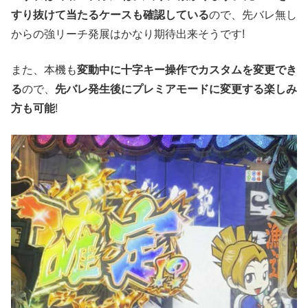
すり抜けて当たるケースも確認している
ので、先バレ無し
からの強リーチ発展はかなり期待出来そうです!
また、本機も
変動中に十字キー操作でカスタムを変更でき
る
ので、
先バレ発生後にプレミアモードに変更する楽しみ
方も可能
!