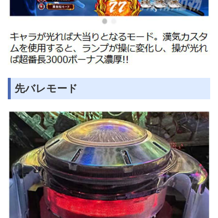
先バレモード