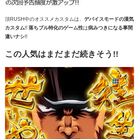
頂RUSH中のオススメカスタムは、
デバイスモードの漢気
カスタム
!!
落ちブル特化のゲーム性
は
病みつきになる事間
違いナシ
!!
この人気はまだまだ続きそう!!