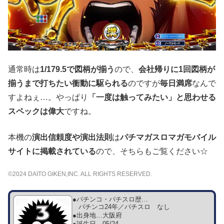
通常時は
1/179.5で図柄が揃う
ので、
会社帰りに1回図柄が
揃うまで打ちたい衝動に駆られる
のですが
毎日満席
なんで
すよねぇ…。やっぱり
「一度は触ってみたい」と思わせる
スペックは偉大
ですね。
本機の
演出信頼度や演出法則
は
パチマガスロマガモバイル
サイトに掲載されている
ので、そちらもご覧ください☆
©2024 DAITO GIKEN,INC. ALL RIGHTS RESERVED.
●パチンコ・パチスロ歴…
パチンコ24年／パチスロ なし
●出身地…
大阪府