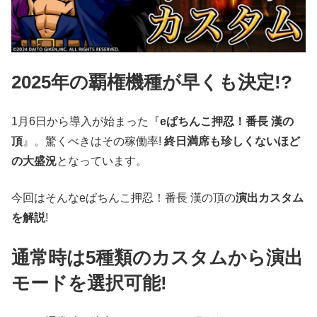
2025年の覇権機種が早くも決定!?
1月6日から導入が始まった『
eぱちんこ押忍！番長 漢の
頂
』。驚くべきはその稼働率!
終日満席も珍しくないほど
の大盛況
となっています。
今回はそんなeぱちんこ押忍！番長 漢の頂の
演出カスタム
を解説
!
通常時は5種類のカスタムから演出
モードを選択可能!