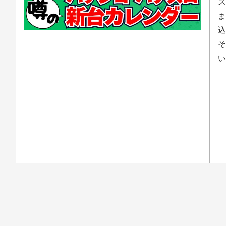
ス
ま
込
そ
い