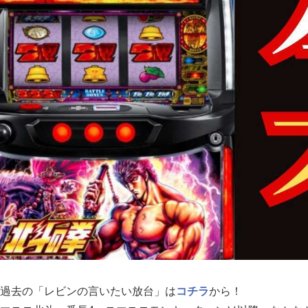
過去の「レビンの言いたい放台」は
コチラ
から！