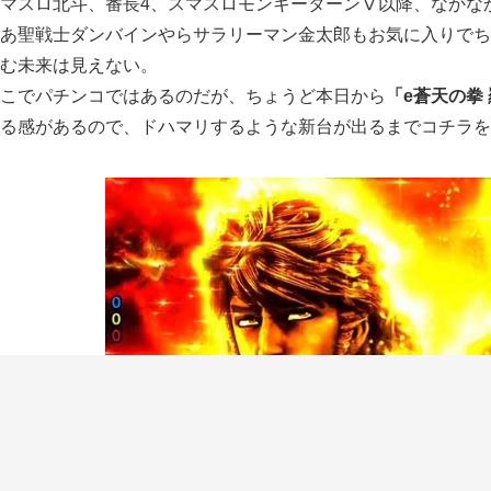
マスロ北斗、番長4、スマスロモンキーターンⅤ以降、
なかな
あ聖戦士ダンバインやらサラリーマン金太郎もお気に入りでち
む未来は見え
ない。
こでパチンコではあるのだが、ちょうど本日から
「e蒼天の拳
る感があるので、
ドハマリするような新台が出るまでコチラを