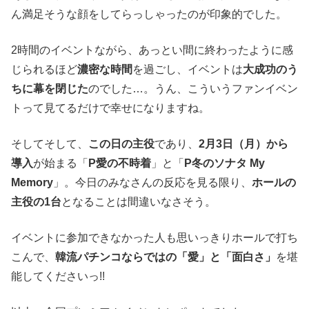
ん満足そうな顔をしてらっしゃったのが印象的でした。
2時間のイベントながら、あっとい間に終わったように感
じられるほど
濃密な時間
を過ごし、イベントは
大成功のう
ちに幕を閉じた
のでした…。うん、こういうファンイベン
トって見てるだけで幸せになりますね。
そしてそして、
この日の主役
であり、
2月3日（月）から
導入
が始まる「
P愛の不時着
」と「
P冬のソナタ My
Memory
」。今日のみなさんの反応を見る限り、
ホールの
主役の1台
となることは間違いなさそう。
イベントに参加できなかった人も思いっきりホールで打ち
こんで、
韓流パチンコならではの「愛」と「面白さ」
を堪
能してくださいっ!!