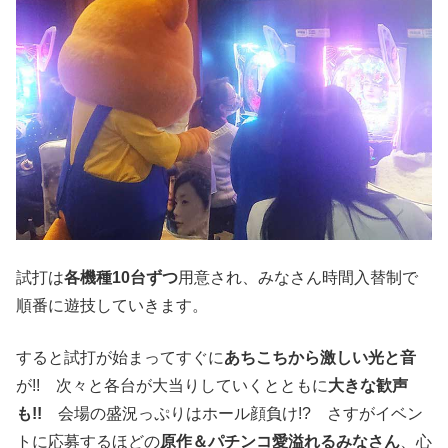
試打は
各機種10台ずつ
用意され、みなさん時間入替制で
順番に遊技していきます。
すると試打が始まってすぐに
あちこちから激しい光と音
が!! 次々と各台が大当りしていくとともに
大きな歓声
も!!
会場の盛況っぷりはホール顔負け!? さすがイベン
トに応募するほどの
原作＆パチンコ愛溢れるみなさん
、心