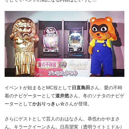
イベントが始まるとMC役として
日直島田
さん、愛の不時
着のナビゲーターとして
道井悠
さん、冬のソナタのナビゲ
ーターとして
かおりっきぃ☆
さんが登壇。
さらにゲストとして芸人のおはなさん、恭也わかやまさ
ん、キラークイーンさん、日高望実（透明ライトミドル）