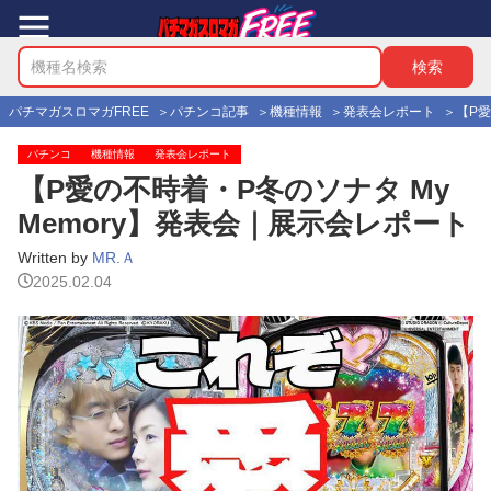
パチマガスロマガFREE
パチンコ記事
機種情報
発表会レポート
【P愛
パチンコ
機種情報
発表会レポート
【P愛の不時着・P冬のソナタ My
Memory】発表会｜展示会レポート
Written by
MR.Ａ
2025.02.04