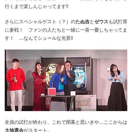
行くまで楽しんじゃってます!!
さらにスペシャルゲスト（？）の
たぬ吉
と
ゼウス
も試打席
に参戦！ ファンの人たちと一緒に一喜一憂しちゃってま
す！ …なんてシュールな光景!!
全員の試打が終わり、これで閉幕と思いきや…ここからは
大抽選会
がスタート。