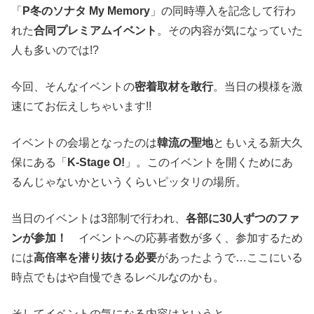
「
P冬のソナタ My Memory
」の同時導入を記念して行わ
れた
合同プレミアムイベント
。その内容が気になっていた
人も多いのでは!?
今回、そんなイベントの
密着取材を敢行
。当日の模様を激
速にてお伝えしちゃいます!!
イベントの会場となったのは
韓流の聖地
ともいえる新大久
保にある「
K-Stage O!
」。このイベントを開くためにあ
るんじゃないかというくらいピッタリの場所。
当日のイベントは3部制で行われ、
各部に30人ずつのファ
ンが参加！
イベントへの応募者数が多く、参加するため
には
高倍率を潜り抜ける必要
があったようで…ここにいる
時点でもはや自慢できるレベルなのかも。
そしてイベントの気になる内容はというと…