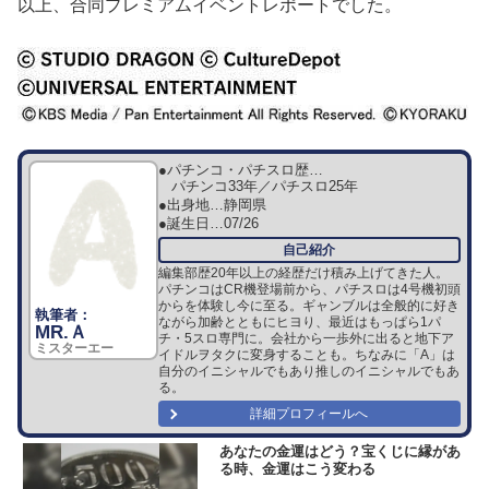
以上、合同プレミアムイベントレポートでした。
●パチンコ・パチスロ歴…
パチンコ33年／パチスロ25年
●出身地…
静岡県
●誕生日…
07/26
編集部歴20年以上の経歴だけ積み上げてきた人。
パチンコはCR機登場前から、パチスロは4号機初頭
からを体験し今に至る。ギャンブルは全般的に好き
ながら加齢とともにヒヨり、最近はもっぱら1パ
MR.Ａ
チ・5スロ専門に。会社から一歩外に出ると地下ア
ミスターエー
イドルヲタクに変身することも。ちなみに「A」は
自分のイニシャルでもあり推しのイニシャルでもあ
る。
詳細プロフィールへ
あなたの金運はどう？宝くじに縁があ
る時、金運はこう変わる