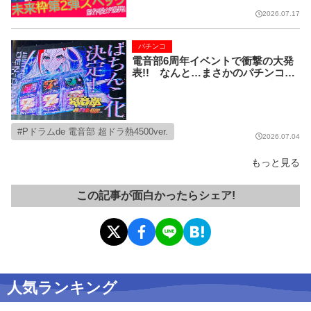
D』ダブル発表！
2026.07.17
パチンコ
電音部6周年イベントで衝撃の大発
表!! なんと…まさかのパチンコ
化!! その名も「Pドラムde電音部
超ドラ熱 4500ver.」!!
Pドラムde 電音部 超ドラ熱4500ver.
2026.07.04
もっと見る
この記事が面白かったらシェア!
人気ランキング