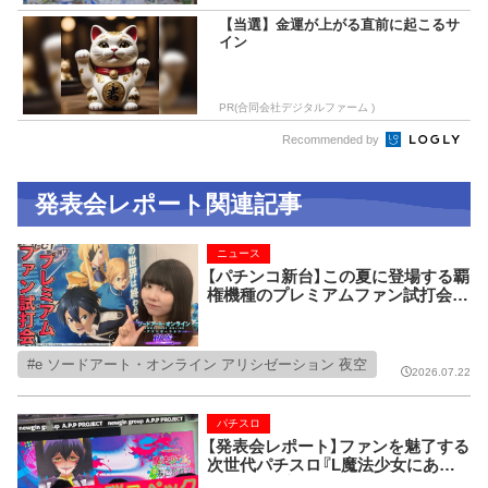
【当選】金運が上がる直前に起こるサ
イン
PR(合同会社デジタルファーム )
Recommended by
発表会レポート関連記事
ニュース
【パチンコ新台】この夏に登場する覇
権機種のプレミアムファン試打会に
潜入!!【e ソードアート・オンライン
アリシゼーション 夜空】
e ソードアート・オンライン アリシゼーション 夜空
2026.07.22
パチスロ
【発表会レポート】ファンを魅了する
次世代パチスロ『L魔法少女にあこ
がれて』＆変幻自在の『ポスターLE