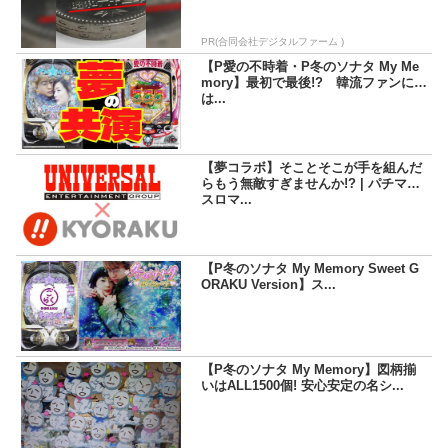
PR(合同会社デジタルファーム )
【P愛の不時着・P冬のソナタ My Me
mory】最初で最後!? 韓流ファンに
は...
【夢コラボ】そことそこが手を組んだ
らもう無敵すぎませんか!? | パチマガ
スロマ...
【P冬のソナタ My Memory Sweet G
ORAKU Version】ス...
【P冬のソナタ My Memory】図柄揃
いはALL1500個! 安心安定の名シ...