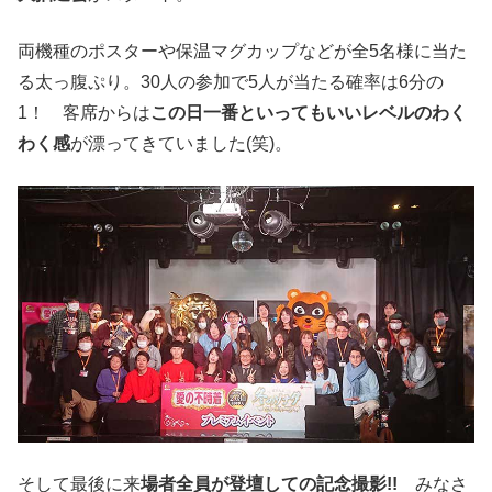
両機種のポスターや保温マグカップなどが全5名様に当た
る太っ腹ぷり。30人の参加で5人が当たる確率は6分の
1！ 客席からは
この日一番といってもいいレベルのわく
わく感
が漂ってきていました(笑)。
そして最後に来
場者全員が登壇しての記念撮影!!
みなさ