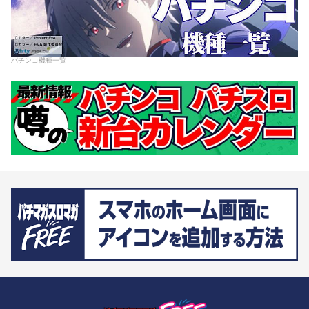
パチンコ機種一覧