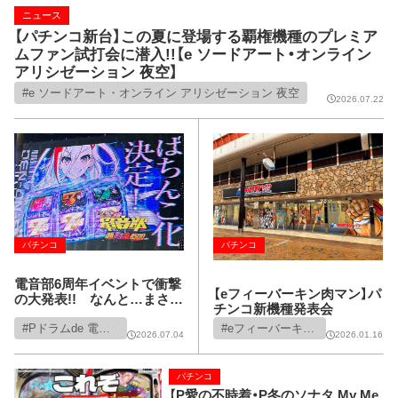
ニュース
【パチンコ新台】この夏に登場する覇権機種のプレミア
ムファン試打会に潜入!!【e ソードアート・オンライン
アリシゼーション 夜空】
e ソードアート・オンライン アリシゼーション 夜空
2026.07.22
パチンコ
パチンコ
電音部6周年イベントで衝撃
【eフィーバーキン肉マン】パ
の大発表!! なんと…まさか
チンコ新機種発表会
のパチンコ化!! その名も
Pドラムde 電音部 超ドラ熱4500ver.
eフィーバーキン肉マン
「Pドラムde電音部 超ドラ熱
2026.07.04
2026.01.16
4500ver.」!!
パチンコ
【P愛の不時着・P冬のソナタ My Me