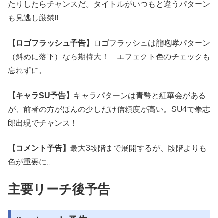
たりしたらチャンスだ。タイトルがいつもと違うパターン
も見逃し厳禁!!
【ロゴフラッシュ予告】
ロゴフラッシュは龍咆哮パターン
（斜めに落下）なら期待大！ エフェクト色のチェックも
忘れずに。
【キャラSU予告】
キャラパターンは青幣と紅華会がある
が、前者の方がほんの少しだけ信頼度が高い。SU4で拳志
郎出現でチャンス！
【コメント予告】
最大3段階まで展開するが、段階よりも
色が重要に。
主要リーチ後予告