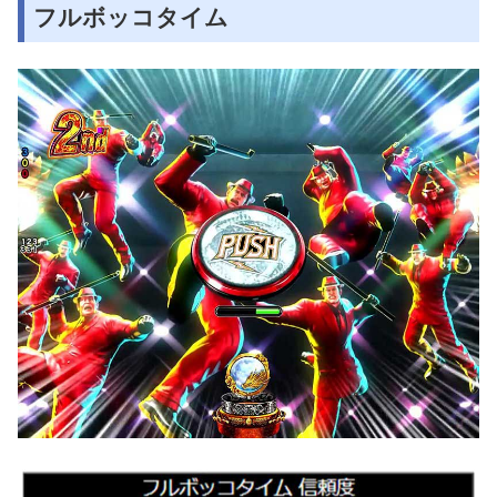
フルボッコタイム