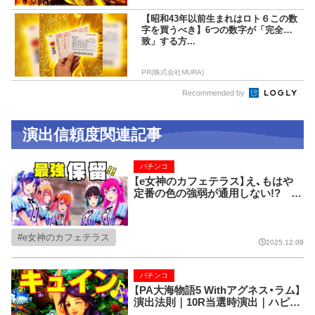
【昭和43年以前生まれはロト６この数
字を買うべき】6つの数字が「完全一
致」する方...
PR(株式会社MURA)
Recommended by
演出信頼度関連記事
パチンコ
【e女神のカフェテラス】え、もはや
定番の色の強弱が通用しない!? 保
留変化予告の驚愕法則とは？
e女神のカフェテラス
2025.12.09
パチンコ
【PA大海物語5 Withアグネス・ラム】
演出法則｜10R当選時演出｜ハピネ
スチャンス｜リーチ信頼度