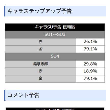
キャラステップアップ予告
コメント予告