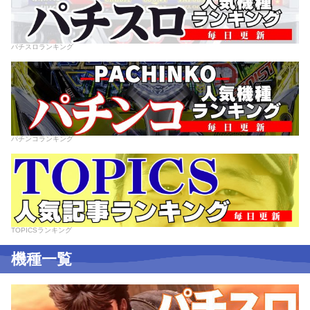
パチスロランキング
パチンコランキング
TOPICSランキング
機種一覧