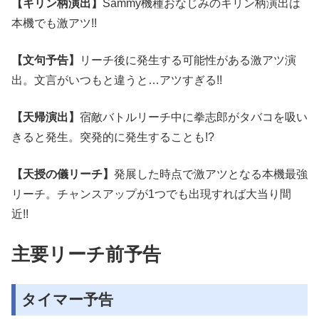
【キリン柄演出】
Sammy機種おなじみのキリン柄演出は
本機でも激アツ!!
【文句予告】
リーチ後に発生する可能性がある激アツ演
出。文言がいつもと違うと…アツすぎる!!
【天帰演出】
宿敵バトルリーチ中に拳志郎がタバコを吸い
きると発生。突発的に発生することも!?
【天授の儀リーチ】
発展した時点で激アツとなる本機最強
リーチ。チャンスアップが1つでも出現すれば大当り間
近!!
主要リーチ前予告
タイマー予告