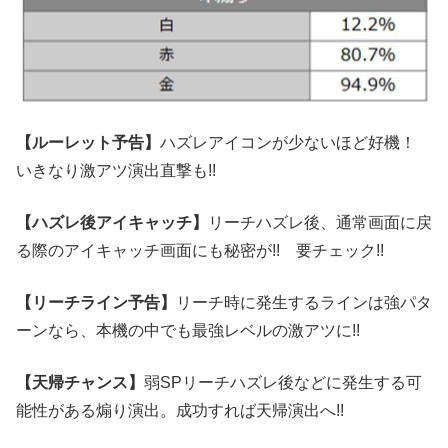
【ルーレット予告】
ハズレアイコンが少ないほど好機！
いきなり激アツ演出直撃も!!
【ハズレ後アイキャッチ】
リーチハズレ後、通常画面に戻
る際のアイキャッチ画面にも秘密が!! 要チェック!!
【リーチライン予告】
リーチ時に発生するラインは強パタ
ーンなら、本機の中でも最強レベルの激アツに!!
【天帰チャンス】
弱SPリーチハズレ後などに発生する可
能性がある煽り演出。成功すれば天帰演出へ!!