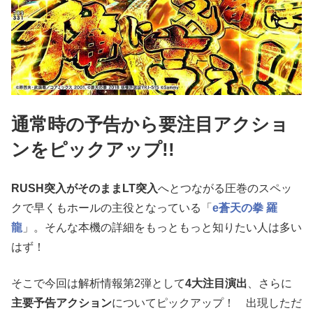
通常時の予告から要注目アクショ
ンをピックアップ!!
RUSH突入がそのままLT突入
へとつながる圧巻のスペッ
クで早くもホールの主役となっている「
e蒼天の拳 羅
龍
」。そんな本機の詳細をもっともっと知りたい人は多い
はず！
そこで今回は解析情報第2弾として
4大注目演出
、さらに
主要予告アクション
についてピックアップ！ 出現しただ