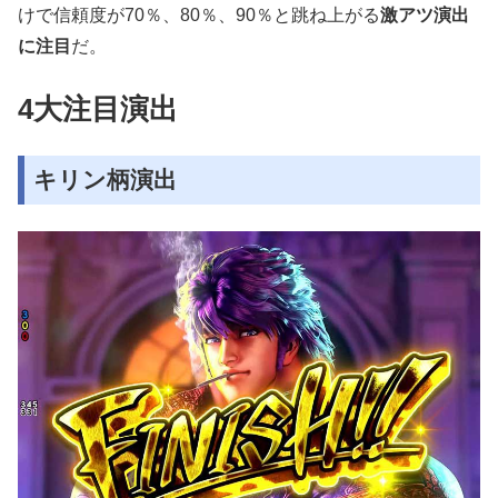
けで信頼度が70％、80％、90％と跳ね上がる
激アツ演出
に注目
だ。
4大注目演出
キリン柄演出