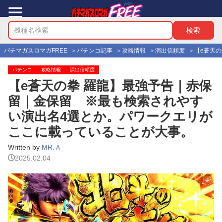
パチマガスロマガFREE
パチンコ記事
攻略情報
演出信頼度
【e蒼天
パチンコ
攻略情報
演出信頼度
【e蒼天の拳 羅龍】最強予告｜赤保
留｜金保留 ※最も検索されやす
い演出名4選とか。パワークエリが
ここに載っていることが大事。
Written by
MR.Ａ
2025.02.04