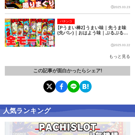
2025.03.23
パチンコ
【Pうまい棒2】うまい味｜先うま味
(先バレ)｜おはよう味｜ぶるぶる味
｜光棒味｜熱唱味｜パトランプ味｜
南国味｜開封味｜爆音味｜大人味｜
2025.03.22
信頼度｜法則｜告知タイミング
もっと見る
この記事が面白かったらシェア!
人気ランキング