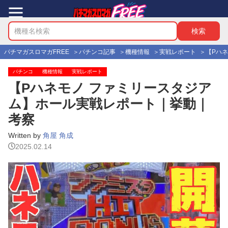
パチマガスロマガFREE
パチンコ記事
機種情報
実戦レポート
【Pハ
パチンコ
機種情報
実戦レポート
【Pハネモノ ファミリースタジア
ム】ホール実戦レポート｜挙動｜
考察
Written by
角屋 角成
2025.02.14