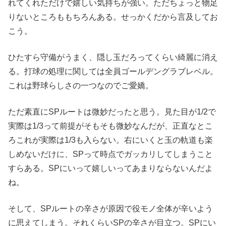
れてくれただけで嬉しい気持ちが強い。ただちょっと物足
りないところももちろんある。せっかくだから言及してお
こう。
ひたすら守備がうまく、隠し玉だろってくらい綺麗に消え
る。打球の処理に関しては全員ゴールデングラブレベル。
これは野球らしさの一つなのでご愛嬌。
ただ素直にSPルートは微妙だったと思う。見た目が1/2で
実際は1/3って前提がそもそも微妙なんだが、正直なとこ
ろこれが実際は1/3も入らない。右にいくと玉の軌道も楽
しめないだけに、SPって時点でガッカリしてしまうこと
すらある。SPにいって嬉しいってあまりならないんだよ
ね。
そして、SPルートの辛さが原因で役モノ全体が辛いよう
に思えてしまう。それくらいSPの辛さが目立つ。SPにい