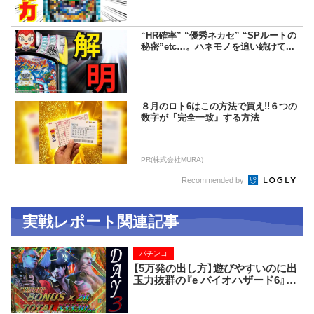
“HR確率” “優秀ネカセ” “SPルートの
秘密”etc…。ハネモノを追い続けて...
８月のロト6はこの方法で買え!!６つの
数字が『完全一致』する方法
PR(株式会社MURA)
Recommended by
実戦レポート関連記事
パチンコ
【5万発の出し方】遊びやすいのに出
玉力抜群の『e バイオハザード6』で
一撃5万発、初当り13回、総違和感37
個！ 12時間の死闘の全記録！！