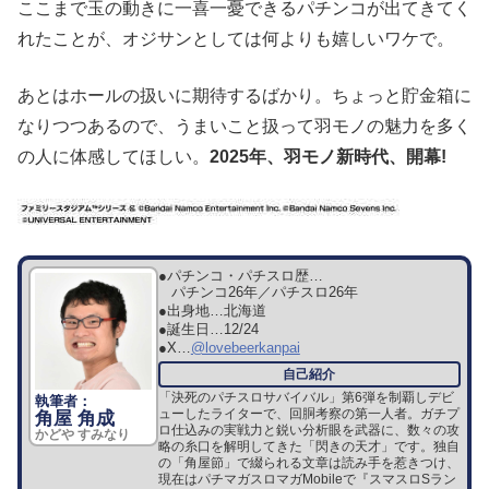
ここまで玉の動きに一喜一憂できるパチンコが出てきてく
れたことが、オジサンとしては何よりも嬉しいワケで。
あとはホールの扱いに期待するばかり。ちょっと貯金箱に
なりつつあるので、うまいこと扱って羽モノの魅力を多く
の人に体感してほしい。
2025年、羽モノ新時代、開幕!
●パチンコ・パチスロ歴…
パチンコ26年／パチスロ26年
●出身地…
北海道
●誕生日…
12/24
●X…
@lovebeerkanpai
「決死のパチスロサバイバル」第6弾を制覇しデビ
ューしたライターで、回胴考察の第一人者。ガチプ
角屋 角成
ロ仕込みの実戦力と鋭い分析眼を武器に、数々の攻
かどや すみなり
略の糸口を解明してきた「閃きの天才」です。独自
の「角屋節」で綴られる文章は読み手を惹きつけ、
現在はパチマガスロマガMobileで『スマスロSラン