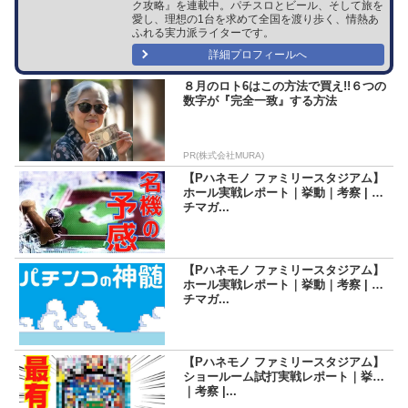
ク攻略』を連載中。パチスロとビール、そして旅を
愛し、理想の1台を求めて全国を渡り歩く、情熱あ
ふれる実力派ライターです。
詳細プロフィールへ
８月のロト6はこの方法で買え!!６つの
数字が『完全一致』する方法
PR(株式会社MURA)
【Pハネモノ ファミリースタジアム】
ホール実戦レポート｜挙動｜考察 | パ
チマガ...
【Pハネモノ ファミリースタジアム】
ホール実戦レポート｜挙動｜考察 | パ
チマガ...
【Pハネモノ ファミリースタジアム】
ショールーム試打実戦レポート｜挙動
｜考察 |...